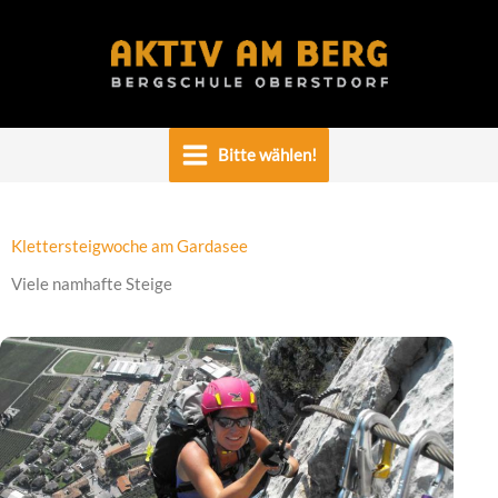
Zum
Inhalt
springen
Bitte wählen!
Klettersteigwoche am Gardasee
Viele namhafte Steige