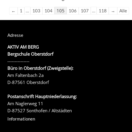
…
105
…
←
1
103
104
106
107
118
→
Alle
Adresse
AKTIV AM BERG
Bergschule Oberstdorf
---------------
Büro in Oberstdorf (Zweigstelle):
Am Faltenbach 2a
D-87561 Oberstdorf
Postanschrift Hauptniederlassung:
Am Naglerweg 11
D-87527 Sonthofen / Altstädten
Informationen