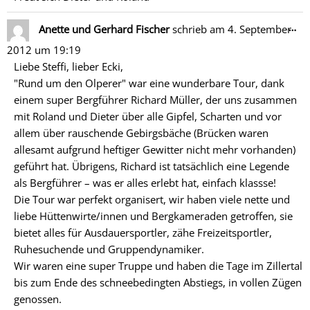
Di
…
Anette und Gerhard Fischer
schrieb am
4. September
Me
2012
um
19:19
ein
Liebe Steffi, lieber Ecki,
"Rund um den Olperer" war eine wunderbare Tour, dank
einem super Bergführer Richard Müller, der uns zusammen
mit Roland und Dieter über alle Gipfel, Scharten und vor
allem über rauschende Gebirgsbäche (Brücken waren
allesamt aufgrund heftiger Gewitter nicht mehr vorhanden)
geführt hat. Übrigens, Richard ist tatsächlich eine Legende
als Bergführer – was er alles erlebt hat, einfach klassse!
Die Tour war perfekt organisert, wir haben viele nette und
liebe Hüttenwirte/innen und Bergkameraden getroffen, sie
bietet alles für Ausdauersportler, zähe Freizeitsportler,
Ruhesuchende und Gruppendynamiker.
Wir waren eine super Truppe und haben die Tage im Zillertal
bis zum Ende des schneebedingten Abstiegs, in vollen Zügen
genossen.