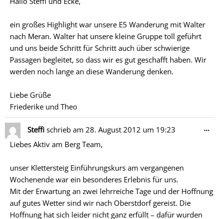
Hallo Steffi und Ecke,
ein großes Highlight war unsere E5 Wanderung mit Walter
nach Meran. Walter hat unsere kleine Gruppe toll geführt
und uns beide Schritt für Schritt auch über schwierige
Passagen begleitet, so dass wir es gut geschafft haben. Wir
werden noch lange an diese Wanderung denken.
Liebe Grüße
Friederike und Theo
Di
…
Steffi
schrieb am
28. August 2012
um
19:23
Me
Liebes Aktiv am Berg Team,
ein
unser Klettersteig Einführungskurs am vergangenen
Wochenende war ein besonderes Erlebnis für uns.
Mit der Erwartung an zwei lehrreiche Tage und der Hoffnung
auf gutes Wetter sind wir nach Oberstdorf gereist. Die
Hoffnung hat sich leider nicht ganz erfüllt – dafür wurden