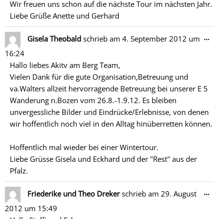
Wir freuen uns schon auf die nächste Tour im nächsten Jahr.
Liebe Grüße Anette und Gerhard
Di
…
Gisela Theobald
schrieb am
4. September 2012
um
Me
16:24
ein
Hallo liebes Akitv am Berg Team,
Vielen Dank für die gute Organisation,Betreuung und
va.Walters allzeit hervorragende Betreuung bei unserer E 5
Wanderung n.Bozen vom 26.8.-1.9.12. Es bleiben
unvergessliche Bilder und Eindrücke/Erlebnisse, von denen
wir hoffentlich noch viel in den Alltag hinüberretten können.
Hoffentlich mal wieder bei einer Wintertour.
Liebe Grüsse Gisela und Eckhard und der "Rest" aus der
Pfalz.
Di
…
Friederike und Theo Dreker
schrieb am
29. August
Me
2012
um
15:49
ein