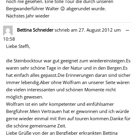
noch nie gesehen. Eine tolle Tour die durch unseren
Bergwanderführer Walter 😉 abgerundet wurde.
Nächstes Jahr wieder
Di
…
Bettina Schneider
schrieb am
27. August 2012
um
Me
10:58
ein
Liebe Steffi,
die Steinbocktour war gut geeignet zum wiedereinsteigen.Es
waren sehr schöne Tage in der Natur und in den Bergen.Es
hat einfach alles gepasst.Die Erinnerungen daran sind sicher
immer lebendig.Aber ohne Wolfram an unserer Seite wären
die vielen interessanten und schönen Momente nicht
möglich gewesen.
Wolfram ist ein sehr kompetenter und einfühlsamer
Bergführer.Mein Vertrauen hat er gewonnen und ich würde
gerne wieder einmal mit Ihm auf touren kommen.Danke für
die schöne gemeinsame Zeit.
Liebe Grüße von der an Bergfieber erkrankten Bettina