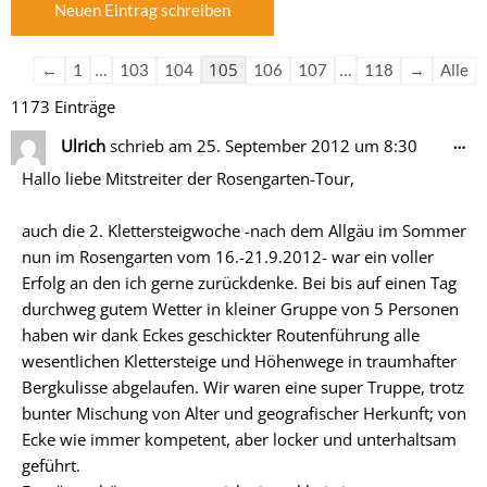
der
der
Gästebuchliste
Gästebuchliste
…
105
…
←
1
103
104
106
107
118
→
Alle
1173 Einträge
Di
…
Ulrich
schrieb am
25. September 2012
um
8:30
Me
Hallo liebe Mitstreiter der Rosengarten-Tour,
ein
auch die 2. Klettersteigwoche -nach dem Allgäu im Sommer
nun im Rosengarten vom 16.-21.9.2012- war ein voller
Erfolg an den ich gerne zurückdenke. Bei bis auf einen Tag
durchweg gutem Wetter in kleiner Gruppe von 5 Personen
haben wir dank Eckes geschickter Routenführung alle
wesentlichen Klettersteige und Höhenwege in traumhafter
Bergkulisse abgelaufen. Wir waren eine super Truppe, trotz
bunter Mischung von Alter und geografischer Herkunft; von
Ecke wie immer kompetent, aber locker und unterhaltsam
geführt.