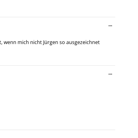
Diese
…
Metabox
ein-/ausble
ut, wenn mich nicht Jürgen so ausgezeichnet
Diese
…
Metabox
ein-/ausble
Diese
…