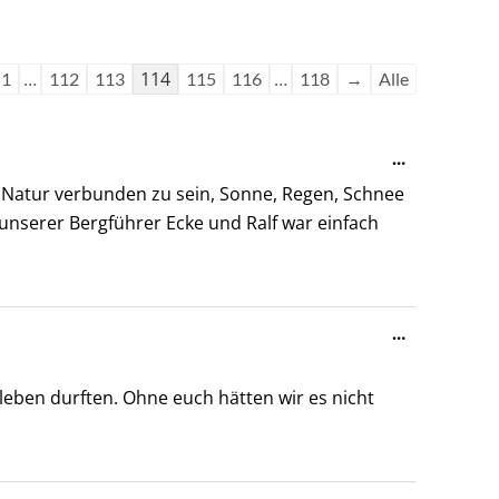
igation
igation
tebuchliste
tebuchliste
…
114
…
1
112
113
115
116
118
→
Alle
Diese
…
Metabox
r Natur verbunden zu sein, Sonne, Regen, Schnee
ein-/ausble
unserer Bergführer Ecke und Ralf war einfach
Diese
…
Metabox
ein-/ausble
eben durften. Ohne euch hätten wir es nicht
Diese