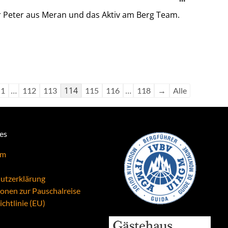
Metabox
r Peter aus Meran und das Aktiv am Berg Team.
ein-/ausble
…
114
…
1
112
113
115
116
118
→
Alle
hes
um
utzerklärung
ionen zur Pauschalreise
chtlinie (EU)