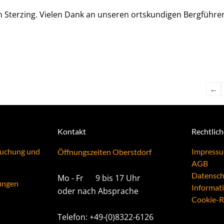
n Sterzing. Vielen Dank an unseren ortskundigen Bergführe
←
Kontakt
Rechtlic
Buchung und
Impress
Öffnungszeiten Oberstdorf
AGB
Datensch
Mo - Fr 9 bis 17 Uhr
ungen
Informat
oder nach Absprache
Cookie-Ri
Telefon: +49-(0)8322-6126