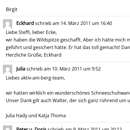
Birgit
Eckhard
schrieb am
14. März 2011
um
16:40
Liebe Steffi, lieber Ecke,
wir haben die Wildspitze geschafft. Aber ich hätte mich
geführt und gesichert hätte. Er hat das toll gemacht! Da
Herzliche Grüße, Eckhard
Julia
schrieb am
10. März 2011
um
9:52
Liebes aktiv-am-berg-team,
wir hatten wirklich ein wunderschönes Schneeschuhwa
Unser Dank gilt auch Walter, der sich ganz rührend um
Julia Hady und Katja Thoma
Peter u. Doris
schrieb am
9. März 2011
um
20:12