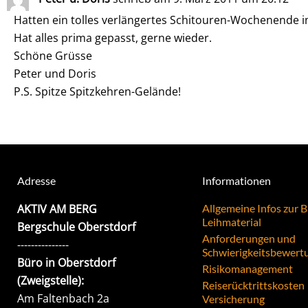
Hatten ein tolles verlängertes Schitouren-Wochenende i
Hat alles prima gepasst, gerne wieder.
Schöne Grüsse
Peter und Doris
P.S. Spitze Spitzkehren-Gelände!
Adresse
Informationen
AKTIV AM BERG
Allgemeine Infos zur 
Leihmaterial
Bergschule Oberstdorf
Anforderungen und
---------------
Schwierigkeitsbewert
Büro in Oberstdorf
Risikomanagement
(Zweigstelle):
Reiserücktrittskosten
Am Faltenbach 2a
Versicherung