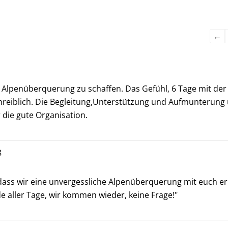
Nav
Nav
der
der
Gäs
Gäs
←
ie Alpenüberquerung zu schaffen. Das Gefühl, 6 Tage mit de
chreiblich. Die Begleitung,Unterstützung und Aufmunterung 
 die gute Organisation.
8
dass wir eine unvergessliche Alpenüberquerung mit euch erl
de aller Tage, wir kommen wieder, keine Frage!"