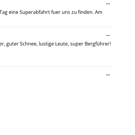
…
Metabox
Tag eine Superabfahrt fuer uns zu finden. Am
ein-/ausble
Diese
…
Metabox
, guter Schnee, lustige Leute, super Bergführer!
ein-/ausble
Diese
…
Metabox
ein-/ausble