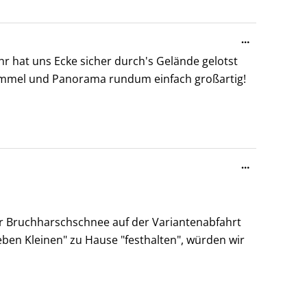
Diese
…
Metabox
 hat uns Ecke sicher durch's Gelände gelotst
ein-/ausble
Himmel und Panorama rundum einfach großartig!
Diese
…
Metabox
ein-/ausble
r Bruchharschschnee auf der Variantenabfahrt
eben Kleinen" zu Hause "festhalten", würden wir