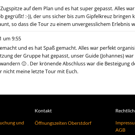
ugspitze auf dem Plan und es hat super gepasst. Alles war p
 gegrüßt! :-)), der uns sicher bis zum Gipfelkreuz bringen 
unt, so dass die Tour zu einem unvergesslichem Erlebnis wu
1
um
9:55
emacht und es hat Spaß gemacht. Alles war perfekt organisi
tzung der Gruppe hat gepasst, unser Guide (Johannes) war s
 wandern 🙂 . Der krönende Abschluss war die Besteigung d
r nicht meine letzte Tour mit Euch.
Kontakt
Rechtlic
Buchung und
Impress
Öffnungszeiten Oberstdorf
AGB