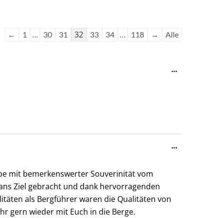
Navigation
Navigation
der
der
Gästebuchliste
Gästebuchliste
…
32
…
←
1
30
31
33
34
118
→
Alle
Diese
…
Metabox
ein-/ausble
Diese
…
Metabox
ein-/ausble
pe mit bemerkenswerter Souverinität vom
t ans Ziel gebracht und dank hervorragenden
täten als Bergführer waren die Qualitäten von
hr gern wieder mit Euch in die Berge.