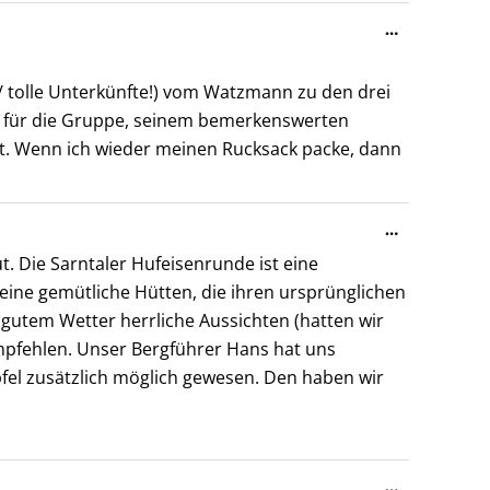
Diese
…
Metabox
ein-/ausble
/ tolle Unterkünfte!) vom Watzmann zu den drei
ür für die Gruppe, seinem bemerkenswerten
at. Wenn ich wieder meinen Rucksack packe, dann
Diese
…
Metabox
t. Die Sarntaler Hufeisenrunde ist eine
ein-/ausble
eine gemütliche Hütten, die ihren ursprünglichen
gutem Wetter herrliche Aussichten (hatten wir
empfehlen. Unser Bergführer Hans hat uns
pfel zusätzlich möglich gewesen. Den haben wir
Diese
…