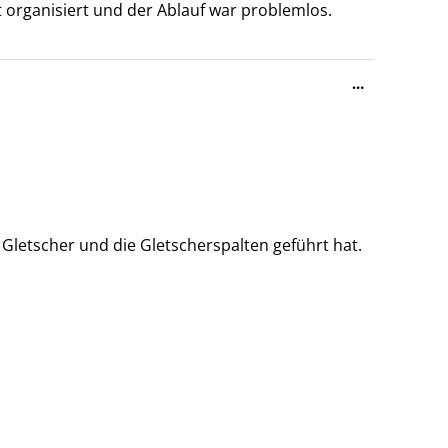
t organisiert und der Ablauf war problemlos.
Diese
…
Metabox
ein-/ausble
 Gletscher und die Gletscherspalten geführt hat.