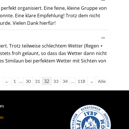
Metabox
erfekt organisiert. Eine feine, kleine Gruppe von
ein-/ausble
konnte. Eine klare Empfehlung! Trotz dem nicht
rde. Vielen Dank hierfür!
Diese
…
Metabox
ert. Trotz teilweise schlechtem Wetter (Regen +
ein-/ausble
tets froh gelaunt, so dass das Wetter dann nicht
es Similaun bei perfektem Wetter mit Sichten von
…
32
…
←
1
30
31
33
34
118
→
Alle
hes
um