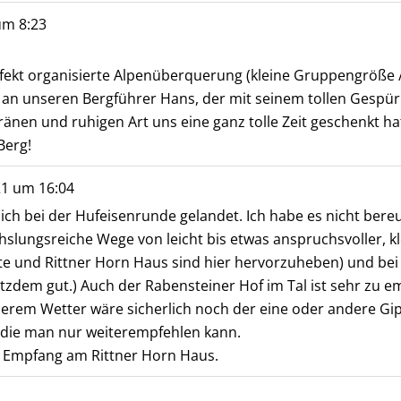
um
8:23
fekt organisierte Alpenüberquerung (kleine Gruppengröße 
t an unseren Bergführer Hans, der mit seinem tollen Gesp
ränen und ruhigen Art uns eine ganz tolle Zeit geschenkt h
Berg!
21
um
16:04
ich bei der Hufeisenrunde gelandet. Ich habe es nicht bereu
lungsreiche Wege von leicht bis etwas anspruchsvoller, kl
 und Rittner Horn Haus sind hier hervorzuheben) und bei 
otzdem gut.) Auch der Rabensteiner Hof im Tal ist sehr zu 
sserem Wetter wäre sicherlich noch der eine oder andere Gi
 die man nur weiterempfehlen kann.
n Empfang am Rittner Horn Haus.