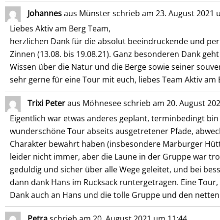
Johannes
aus
Münster
schrieb am
23. August 2021
Liebes Aktiv am Berg Team,
herzlichen Dank für die absolut beeindruckende und per
Zinnen (13.08. bis 19.08.21). Ganz besonderen Dank geh
Wissen über die Natur und die Berge sowie seiner souve
sehr gerne für eine Tour mit euch, liebes Team Aktiv am 
Trixi Peter
aus
Möhnesee
schrieb am
20. August 20
Eigentlich war etwas anderes geplant, terminbedingt bin 
wunderschöne Tour abseits ausgetretener Pfade, abwechs
Charakter bewahrt haben (insbesondere Marburger Hütte
leider nicht immer, aber die Laune in der Gruppe war tr
geduldig und sicher über alle Wege geleitet, und bei be
dann dank Hans im Rucksack runtergetragen. Eine Tour,
Dank auch an Hans und die tolle Gruppe und den nette
Petra
schrieb am
20. August 2021
um
11:44