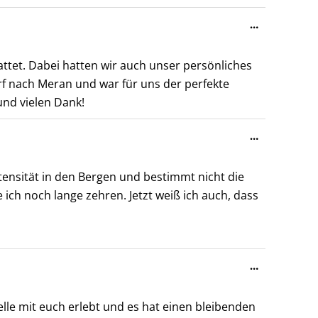
Diese
…
Metabox
ein-/ausble
attet. Dabei hatten wir auch unser persönliches
f nach Meran und war für uns der perfekte
und vielen Dank!
Diese
…
Metabox
ein-/ausble
ntensität in den Bergen und bestimmt nicht die
ich noch lange zehren. Jetzt weiß ich auch, dass
Diese
…
Metabox
ein-/ausble
lle mit euch erlebt und es hat einen bleibenden