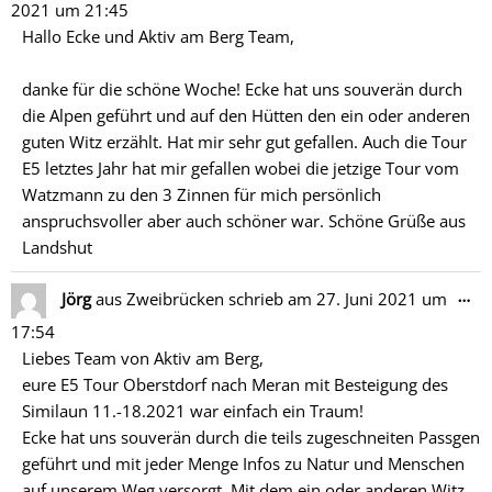
2021
um
21:45
ein
Hallo Ecke und Aktiv am Berg Team,
danke für die schöne Woche! Ecke hat uns souverän durch
die Alpen geführt und auf den Hütten den ein oder anderen
guten Witz erzählt. Hat mir sehr gut gefallen. Auch die Tour
E5 letztes Jahr hat mir gefallen wobei die jetzige Tour vom
Watzmann zu den 3 Zinnen für mich persönlich
anspruchsvoller aber auch schöner war. Schöne Grüße aus
Landshut
Di
…
Jörg
aus
Zweibrücken
schrieb am
27. Juni 2021
um
Me
17:54
ein
Liebes Team von Aktiv am Berg,
eure E5 Tour Oberstdorf nach Meran mit Besteigung des
Similaun 11.-18.2021 war einfach ein Traum!
Ecke hat uns souverän durch die teils zugeschneiten Passgen
geführt und mit jeder Menge Infos zu Natur und Menschen
auf unserem Weg versorgt. Mit dem ein oder anderen Witz