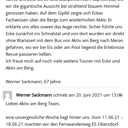
wir die gigantische Aussicht bei strahlend blauem Himmel
genossen haben. Auf dem Gipfel zeigte sich Eckes
Fachwissen über die Berge zum wiederholten Male. Er
erklärte uns alles soweit das Auge reichte. Sicher führte uns
Ecke zunächst ins Schnalstal und von dort wurden wir direkt
ohne Wartezeit mit dem Bus von Aktiv am Berg nach Meran
gefahren, wo wir bei Eis oder am Pool liegend die Erlebnisse
Revue passieren ließen.
Ich freue mich auf noch viele weitere Touren mit Ecke und
Aktiv am Berg,
Werner Sackmann, 67 Jahre.
Di
…
Werner Sackmann
schrieb am
20. Juni 2021
um
13:00
Me
Liebes Aktiv am Berg Team,
ein
eine unvergessliche Woche liegt hinter uns. Vom 11.06.21 –
18.06.21 machten wir den Fernwanderweg E5 Obersdorf-