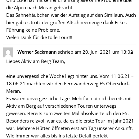
Und Ecke hat mit seiner Erfahrung alle ohne Probleme über
die Alpen nach Meran gebracht.
Das Sahnehäubchen war der Aufstieg auf den Similaun. Auch
hier gab es trotz der großen Altschneemenge dank Eckes
Führung keine Probleme.
Vielen Dank für die tolle Tour!!!
Di
…
Werner Sackmann
schrieb am
20. Juni 2021
um
13:02
Me
Liebes Aktiv am Berg Team,
ein
eine unvergessliche Woche liegt hinter uns. Vom 11.06.21 –
18.06.21 machten wir den Fernwanderweg E5 Obersdorf-
Meran.
Es waren unvergessliche Tage. Mehrfach bin ich bereits mit
Aktiv am Berg auf verschiedenen Touren unterwegs
gewesen. Bereits zum zweiten Mal absolvierte ich den E5.
Besonders reizvoll war es, da es die erste Tour im Jahr 2021
war. Mehrere Hütten öffneten erst am Tag unserer Ankunft.
Wie immer war alles bis ins letzte Detail perfekt