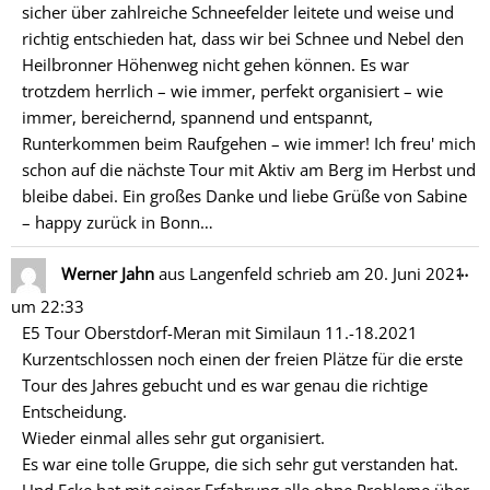
sicher über zahlreiche Schneefelder leitete und weise und
richtig entschieden hat, dass wir bei Schnee und Nebel den
Heilbronner Höhenweg nicht gehen können. Es war
trotzdem herrlich – wie immer, perfekt organisiert – wie
immer, bereichernd, spannend und entspannt,
Runterkommen beim Raufgehen – wie immer! Ich freu' mich
schon auf die nächste Tour mit Aktiv am Berg im Herbst und
bleibe dabei. Ein großes Danke und liebe Grüße von Sabine
– happy zurück in Bonn…
Di
…
Werner Jahn
aus
Langenfeld
schrieb am
20. Juni 2021
Me
um
22:33
ein
E5 Tour Oberstdorf-Meran mit Similaun 11.-18.2021
Kurzentschlossen noch einen der freien Plätze für die erste
Tour des Jahres gebucht und es war genau die richtige
Entscheidung.
Wieder einmal alles sehr gut organisiert.
Es war eine tolle Gruppe, die sich sehr gut verstanden hat.