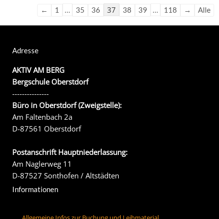
…
37
…
←
1
35
36
38
39
118
→
Alle
Adresse
AKTIV AM BERG
Bergschule Oberstdorf
---------------
Büro in Oberstdorf (Zweigstelle):
Am Faltenbach 2a
D-87561 Oberstdorf
Postanschrift Hauptniederlassung:
Am Naglerweg 11
D-87527 Sonthofen / Altstädten
Informationen
Allgemeine Infos zur Buchung und Leihmaterial