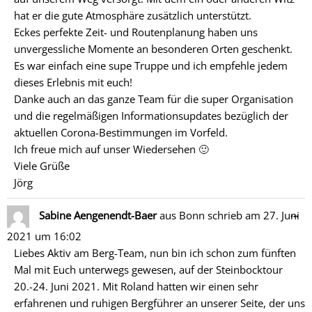
hat er die gute Atmosphäre zusätzlich unterstützt.
Eckes perfekte Zeit- und Routenplanung haben uns
unvergessliche Momente an besonderen Orten geschenkt.
Es war einfach eine supe Truppe und ich empfehle jedem
dieses Erlebnis mit euch!
Danke auch an das ganze Team für die super Organisation
und die regelmäßigen Informationsupdates bezüglich der
aktuellen Corona-Bestimmungen im Vorfeld.
Ich freue mich auf unser Wiedersehen 🙂
Viele Grüße
Jörg
Di
…
Sabine Aengenendt-Baer
aus
Bonn
schrieb am
27. Juni
Me
2021
um
16:02
ein
Liebes Aktiv am Berg-Team, nun bin ich schon zum fünften
Mal mit Euch unterwegs gewesen, auf der Steinbocktour
20.-24. Juni 2021. Mit Roland hatten wir einen sehr
erfahrenen und ruhigen Bergführer an unserer Seite, der uns