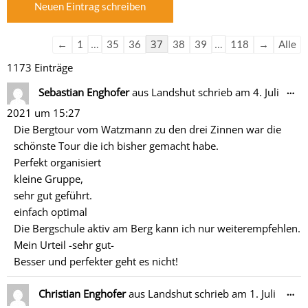
der
der
Gästebuchliste
Gästebuchliste
…
37
…
←
1
35
36
38
39
118
→
Alle
1173 Einträge
Di
…
Sebastian Enghofer
aus
Landshut
schrieb am
4. Juli
Me
2021
um
15:27
ein
Die Bergtour vom Watzmann zu den drei Zinnen war die
schönste Tour die ich bisher gemacht habe.
Perfekt organisiert
kleine Gruppe,
sehr gut geführt.
einfach optimal
Die Bergschule aktiv am Berg kann ich nur weiterempfehlen.
Mein Urteil -sehr gut-
Besser und perfekter geht es nicht!
Di
…
Christian Enghofer
aus
Landshut
schrieb am
1. Juli
Me