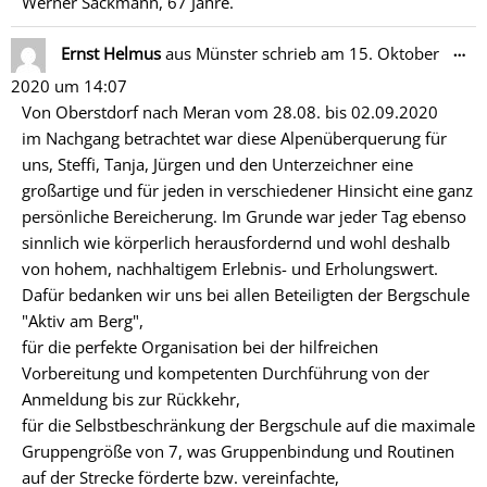
Werner Sackmann, 67 Jahre.
Di
…
Ernst Helmus
aus
Münster
schrieb am
15. Oktober
Me
2020
um
14:07
ein
Von Oberstdorf nach Meran vom 28.08. bis 02.09.2020
im Nachgang betrachtet war diese Alpenüberquerung für
uns, Steffi, Tanja, Jürgen und den Unterzeichner eine
großartige und für jeden in verschiedener Hinsicht eine ganz
persönliche Bereicherung. Im Grunde war jeder Tag ebenso
sinnlich wie körperlich herausfordernd und wohl deshalb
von hohem, nachhaltigem Erlebnis- und Erholungswert.
Dafür bedanken wir uns bei allen Beteiligten der Bergschule
"Aktiv am Berg",
für die perfekte Organisation bei der hilfreichen
Vorbereitung und kompetenten Durchführung von der
Anmeldung bis zur Rückkehr,
für die Selbstbeschränkung der Bergschule auf die maximale
Gruppengröße von 7, was Gruppenbindung und Routinen
auf der Strecke förderte bzw. vereinfachte,