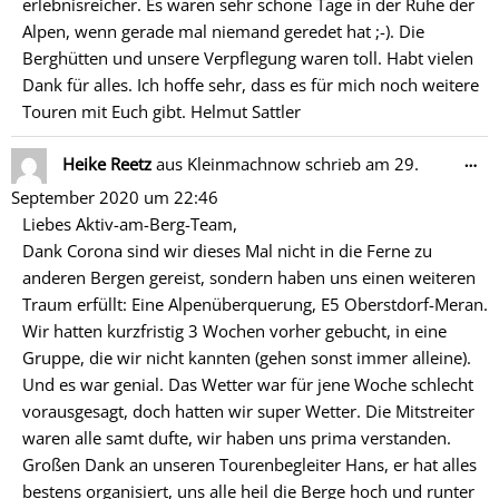
erlebnisreicher. Es waren sehr schöne Tage in der Ruhe der
Alpen, wenn gerade mal niemand geredet hat ;-). Die
Berghütten und unsere Verpflegung waren toll. Habt vielen
Dank für alles. Ich hoffe sehr, dass es für mich noch weitere
Touren mit Euch gibt. Helmut Sattler
Di
…
Heike Reetz
aus
Kleinmachnow
schrieb am
29.
Me
September 2020
um
22:46
ein
Liebes Aktiv-am-Berg-Team,
Dank Corona sind wir dieses Mal nicht in die Ferne zu
anderen Bergen gereist, sondern haben uns einen weiteren
Traum erfüllt: Eine Alpenüberquerung, E5 Oberstdorf-Meran.
Wir hatten kurzfristig 3 Wochen vorher gebucht, in eine
Gruppe, die wir nicht kannten (gehen sonst immer alleine).
Und es war genial. Das Wetter war für jene Woche schlecht
vorausgesagt, doch hatten wir super Wetter. Die Mitstreiter
waren alle samt dufte, wir haben uns prima verstanden.
Großen Dank an unseren Tourenbegleiter Hans, er hat alles
bestens organisiert, uns alle heil die Berge hoch und runter