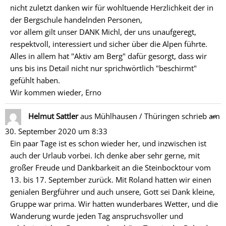
nicht zuletzt danken wir für wohltuende Herzlichkeit der in
der Bergschule handelnden Personen,
vor allem gilt unser DANK Michl, der uns unaufgeregt,
respektvoll, interessiert und sicher über die Alpen führte.
Alles in allem hat "Aktiv am Berg" dafür gesorgt, dass wir
uns bis ins Detail nicht nur sprichwörtlich "beschirmt"
gefühlt haben.
Wir kommen wieder, Erno
Di
…
Helmut Sattler
aus
Mühlhausen / Thüringen
schrieb am
Me
30. September 2020
um
8:33
ein
Ein paar Tage ist es schon wieder her, und inzwischen ist
auch der Urlaub vorbei. Ich denke aber sehr gerne, mit
großer Freude und Dankbarkeit an die Steinbocktour vom
13. bis 17. September zurück. Mit Roland hatten wir einen
genialen Bergführer und auch unsere, Gott sei Dank kleine,
Gruppe war prima. Wir hatten wunderbares Wetter, und die
Wanderung wurde jeden Tag anspruchsvoller und