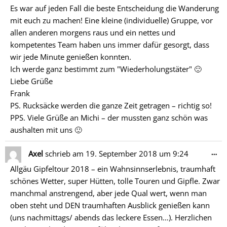
Es war auf jeden Fall die beste Entscheidung die Wanderung
mit euch zu machen! Eine kleine (individuelle) Gruppe, vor
allen anderen morgens raus und ein nettes und
kompetentes Team haben uns immer dafür gesorgt, dass
wir jede Minute genießen konnten.
Ich werde ganz bestimmt zum "Wiederholungstäter" 🙂
Liebe Grüße
Frank
PS. Rucksäcke werden die ganze Zeit getragen – richtig so!
PPS. Viele Grüße an Michi – der mussten ganz schön was
aushalten mit uns 🙂
Di
…
Axel
schrieb am
19. September 2018
um
9:24
Me
Allgäu Gipfeltour 2018 – ein Wahnsinnserlebnis, traumhaft
ein
schönes Wetter, super Hütten, tolle Touren und Gipfle. Zwar
manchmal anstrengend, aber jede Qual wert, wenn man
oben steht und DEN traumhaften Ausblick genießen kann
(uns nachmittags/ abends das leckere Essen…). Herzlichen