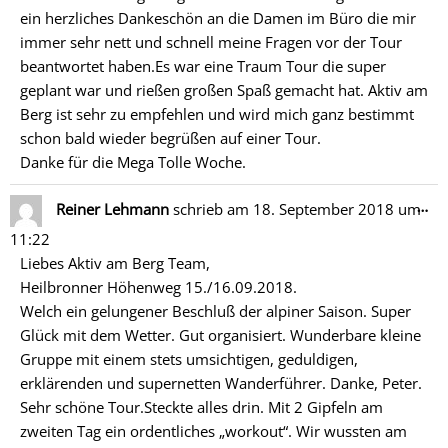
ein herzliches Dankeschön an die Damen im Büro die mir
immer sehr nett und schnell meine Fragen vor der Tour
beantwortet haben.Es war eine Traum Tour die super
geplant war und rießen großen Spaß gemacht hat. Aktiv am
Berg ist sehr zu empfehlen und wird mich ganz bestimmt
schon bald wieder begrüßen auf einer Tour.
Danke für die Mega Tolle Woche.
Di
…
Reiner Lehmann
schrieb am
18. September 2018
um
Me
11:22
ein
Liebes Aktiv am Berg Team,
Heilbronner Höhenweg 15./16.09.2018.
Welch ein gelungener Beschluß der alpiner Saison. Super
Glück mit dem Wetter. Gut organisiert. Wunderbare kleine
Gruppe mit einem stets umsichtigen, geduldigen,
erklärenden und supernetten Wanderführer. Danke, Peter.
Sehr schöne Tour.Steckte alles drin. Mit 2 Gipfeln am
zweiten Tag ein ordentliches „workout“. Wir wussten am