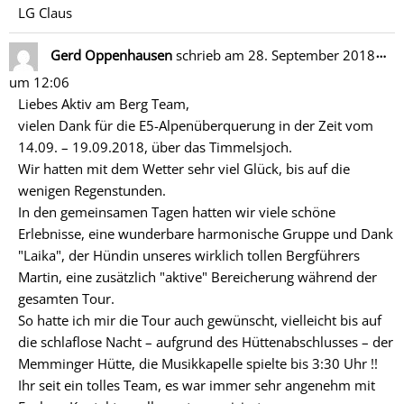
LG Claus
Di
…
Gerd Oppenhausen
schrieb am
28. September 2018
Me
um
12:06
ein
Liebes Aktiv am Berg Team,
vielen Dank für die E5-Alpenüberquerung in der Zeit vom
14.09. – 19.09.2018, über das Timmelsjoch.
Wir hatten mit dem Wetter sehr viel Glück, bis auf die
wenigen Regenstunden.
In den gemeinsamen Tagen hatten wir viele schöne
Erlebnisse, eine wunderbare harmonische Gruppe und Dank
"Laika", der Hündin unseres wirklich tollen Bergführers
Martin, eine zusätzlich "aktive" Bereicherung während der
gesamten Tour.
So hatte ich mir die Tour auch gewünscht, vielleicht bis auf
die schlaflose Nacht – aufgrund des Hüttenabschlusses – der
Memminger Hütte, die Musikkapelle spielte bis 3:30 Uhr !!
Ihr seit ein tolles Team, es war immer sehr angenehm mit