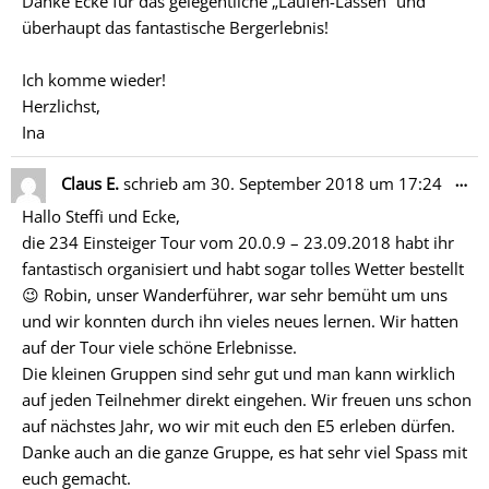
Danke Ecke für das gelegentliche „Laufen-Lassen“ und
überhaupt das fantastische Bergerlebnis!
Ich komme wieder!
Herzlichst,
Ina
Di
…
Claus E.
schrieb am
30. September 2018
um
17:24
Me
Hallo Steffi und Ecke,
ein
die 234 Einsteiger Tour vom 20.0.9 – 23.09.2018 habt ihr
fantastisch organisiert und habt sogar tolles Wetter bestellt
😉 Robin, unser Wanderführer, war sehr bemüht um uns
und wir konnten durch ihn vieles neues lernen. Wir hatten
auf der Tour viele schöne Erlebnisse.
Die kleinen Gruppen sind sehr gut und man kann wirklich
auf jeden Teilnehmer direkt eingehen. Wir freuen uns schon
auf nächstes Jahr, wo wir mit euch den E5 erleben dürfen.
Danke auch an die ganze Gruppe, es hat sehr viel Spass mit
euch gemacht.