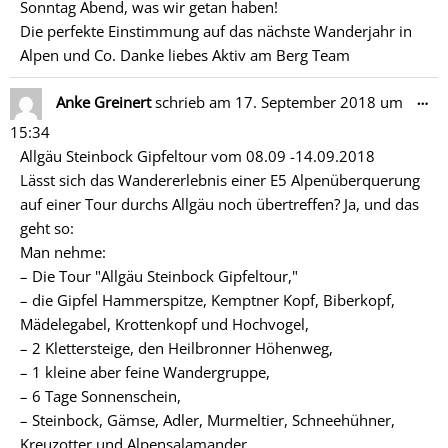
Sonntag Abend, was wir getan haben!
Die perfekte Einstimmung auf das nächste Wanderjahr in
Alpen und Co. Danke liebes Aktiv am Berg Team
Di
…
Anke Greinert
schrieb am
17. September 2018
um
Me
15:34
ein
Allgäu Steinbock Gipfeltour vom 08.09 -14.09.2018
Lässt sich das Wandererlebnis einer E5 Alpenüberquerung
auf einer Tour durchs Allgäu noch übertreffen? Ja, und das
geht so:
Man nehme:
– Die Tour "Allgäu Steinbock Gipfeltour,"
– die Gipfel Hammerspitze, Kemptner Kopf, Biberkopf,
Mädelegabel, Krottenkopf und Hochvogel,
– 2 Klettersteige, den Heilbronner Höhenweg,
– 1 kleine aber feine Wandergruppe,
– 6 Tage Sonnenschein,
– Steinbock, Gämse, Adler, Murmeltier, Schneehühner,
Kreuzotter und Alpensalamander,