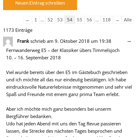
der
der
Gästebuchliste
Gästebuchliste
…
54
…
←
1
52
53
55
56
118
→
Alle
1173 Einträge
Di
…
Frank
schrieb am
9. Oktober 2018
um
19:38
Me
Fernwanderweg E5 – der Klassiker übers Timmelsjoch
ein
10. – 16. September 2018
Viel wurde bereits über den E5 im Gästebuch geschrieben
und ich möchte all das nur eindeutig bestätigen. Ich habe
eindrucksvolle Naturerlebnisse mitgenommen und sehr viel
Spaß und Freunde mit einem ganz prima Team erlebt.
Aber ich möchte mich ganz besonders bei unserm
Bergführer bedanken.
Udo hat jeden Abend mit uns den Tag Revue passieren
lassen, die Strecke des nächsten Tages besprochen und