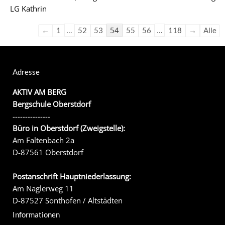
LG Kathrin
…
54
…
←
1
52
53
55
56
118
→
Alle
Adresse
AKTIV AM BERG
Bergschule Oberstdorf
---------------
Büro in Oberstdorf (Zweigstelle):
Am Faltenbach 2a
D-87561 Oberstdorf
Postanschrift Hauptniederlassung:
Am Naglerweg 11
D-87527 Sonthofen / Altstädten
Informationen