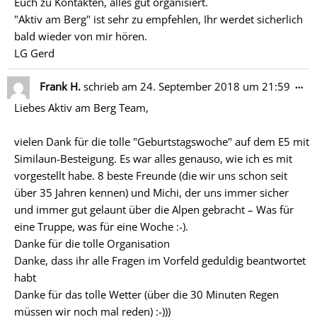
Euch zu Kontakten, alles gut organisiert.
"Aktiv am Berg" ist sehr zu empfehlen, Ihr werdet sicherlich
bald wieder von mir hören.
LG Gerd
Di
…
Frank H.
schrieb am
24. September 2018
um
21:59
Me
Liebes Aktiv am Berg Team,
ein
vielen Dank für die tolle "Geburtstagswoche" auf dem E5 mit
Similaun-Besteigung. Es war alles genauso, wie ich es mit
vorgestellt habe. 8 beste Freunde (die wir uns schon seit
über 35 Jahren kennen) und Michi, der uns immer sicher
und immer gut gelaunt über die Alpen gebracht – Was für
eine Truppe, was für eine Woche :-).
Danke für die tolle Organisation
Danke, dass ihr alle Fragen im Vorfeld geduldig beantwortet
habt
Danke für das tolle Wetter (über die 30 Minuten Regen
müssen wir noch mal reden) :-)))