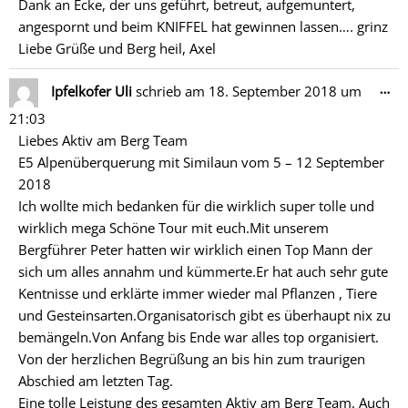
Dank an Ecke, der uns geführt, betreut, aufgemuntert,
angespornt und beim KNIFFEL hat gewinnen lassen…. grinz
Liebe Grüße und Berg heil, Axel
Di
…
Ipfelkofer Uli
schrieb am
18. September 2018
um
Me
21:03
ein
Liebes Aktiv am Berg Team
E5 Alpenüberquerung mit Similaun vom 5 – 12 September
2018
Ich wollte mich bedanken für die wirklich super tolle und
wirklich mega Schöne Tour mit euch.Mit unserem
Bergführer Peter hatten wir wirklich einen Top Mann der
sich um alles annahm und kümmerte.Er hat auch sehr gute
Kentnisse und erklärte immer wieder mal Pflanzen , Tiere
und Gesteinsarten.Organisatorisch gibt es überhaupt nix zu
bemängeln.Von Anfang bis Ende war alles top organisiert.
Von der herzlichen Begrüßung an bis hin zum traurigen
Abschied am letzten Tag.
Eine tolle Leistung des gesamten Aktiv am Berg Team. Auch