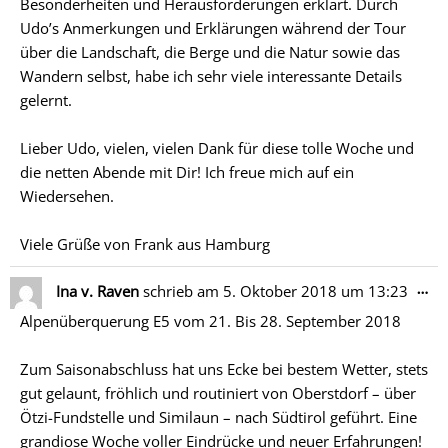
Besonderheiten und Herausforderungen erklärt. Durch
Udo’s Anmerkungen und Erklärungen während der Tour
über die Landschaft, die Berge und die Natur sowie das
Wandern selbst, habe ich sehr viele interessante Details
gelernt.
Lieber Udo, vielen, vielen Dank für diese tolle Woche und
die netten Abende mit Dir! Ich freue mich auf ein
Wiedersehen.
Viele Grüße von Frank aus Hamburg
Di
…
Ina v. Raven
schrieb am
5. Oktober 2018
um
13:23
Me
Alpenüberquerung E5 vom 21. Bis 28. September 2018
ein
Zum Saisonabschluss hat uns Ecke bei bestem Wetter, stets
gut gelaunt, fröhlich und routiniert von Oberstdorf – über
Ötzi-Fundstelle und Similaun – nach Südtirol geführt. Eine
grandiose Woche voller Eindrücke und neuer Erfahrungen!