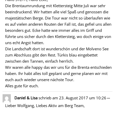
ein
Die Brentaumrundung mit Klettersteig Mitte Juli war sehr
beeindruckend. Wir hatten alle viel Spaß und genossen die
majestätischen Berge. Die Tour war nicht so überlaufen wie
es auf vielen anderen Routen der Fall ist, das gefiel uns allen
besonders gut. Ecke hatte wie immer alles im Griff und
führte uns sicher durch den Klettersteig, wo doch einige von
uns echt Angst hatten.
Die Landschaft dort ist wunderschön und der Molveno See
zum Abschluss gibt den Rest. Türkis blau eingebettet
zwischen den Tannen, einfach herrlich.
Wir waren alle happy das wir uns für die Brenta entschieden
haben. Ihr habt alles toll geplant und gerne planen wir mit
euch auch wieder unsere nächste Tour.
Alles gute für euch.
Di
…
Daniel & Lisa
schrieb am
23. August 2017
um
10:26
Me
Lieber Wolfgang, Liebes Aktiv am Berg Team,
ein