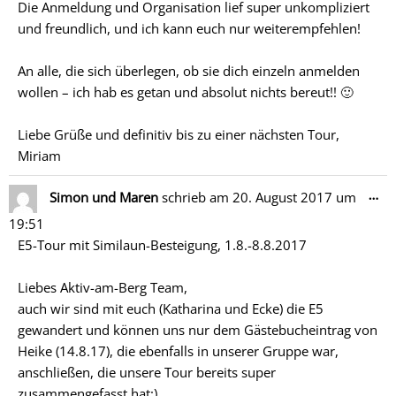
Die Anmeldung und Organisation lief super unkompliziert
und freundlich, und ich kann euch nur weiterempfehlen!
An alle, die sich überlegen, ob sie dich einzeln anmelden
wollen – ich hab es getan und absolut nichts bereut!! 🙂
Liebe Grüße und definitiv bis zu einer nächsten Tour,
Miriam
Di
…
Simon und Maren
schrieb am
20. August 2017
um
Me
19:51
ein
E5-Tour mit Similaun-Besteigung, 1.8.-8.8.2017
Liebes Aktiv-am-Berg Team,
auch wir sind mit euch (Katharina und Ecke) die E5
gewandert und können uns nur dem Gästebucheintrag von
Heike (14.8.17), die ebenfalls in unserer Gruppe war,
anschließen, die unsere Tour bereits super
zusammengefasst hat:)