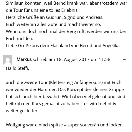
Similaun konnten, weil Bernd krank war, aber trotzdem war
die Tour für uns eine tolles Erlebnis.
Herzliche Grüße an Gudrun, Sigrid und Andreas.
Euch weiterhin alles Gute und macht weiter so.
Wenn uns doch noch mal der Berg ruft, werden wir uns bei
Euch melden.
Liebe Grüße aus dem Flachland von Bernd und Angelika
Di
…
Markus
schrieb am
18. August 2017
um
11:58
Me
Hallo Steffi,
ein
auch die zweite Tour (Klettersteig-Anfängerkurs) mit Euch
war wieder der Hammer. Das Konzept der kleinen Gruppe
hat sich auch hier bewährt. Wir haben viel gelernt und sind
heilfroh den Kurs gemacht zu haben – es wird definitiv
weiter geklettert.
Wolfgang war einfach spitze – super souverän und locker.