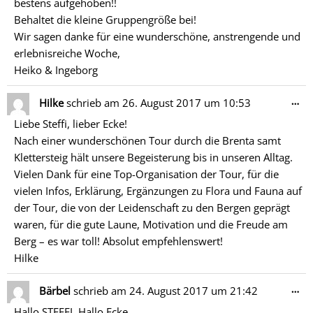
bestens aufgehoben!!
Behaltet die kleine Gruppengröße bei!
Wir sagen danke für eine wunderschöne, anstrengende und
erlebnisreiche Woche,
Heiko & Ingeborg
Di
…
Hilke
schrieb am
26. August 2017
um
10:53
Me
Liebe Steffi, lieber Ecke!
ein
Nach einer wunderschönen Tour durch die Brenta samt
Klettersteig hält unsere Begeisterung bis in unseren Alltag.
Vielen Dank für eine Top-Organisation der Tour, für die
vielen Infos, Erklärung, Ergänzungen zu Flora und Fauna auf
der Tour, die von der Leidenschaft zu den Bergen geprägt
waren, für die gute Laune, Motivation und die Freude am
Berg – es war toll! Absolut empfehlenswert!
Hilke
Di
…
Bärbel
schrieb am
24. August 2017
um
21:42
Me
Hallo STEFFI, Hallo Ecke,