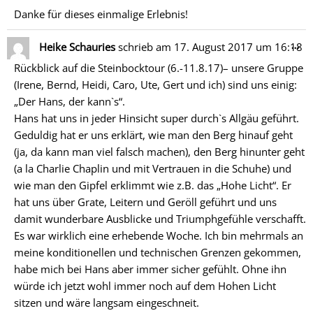
Danke für dieses einmalige Erlebnis!
Di
…
Heike Schauries
schrieb am
17. August 2017
um
16:18
Me
Rückblick auf die Steinbocktour (6.-11.8.17)– unsere Gruppe
ein
(Irene, Bernd, Heidi, Caro, Ute, Gert und ich) sind uns einig:
„Der Hans, der kann`s“.
Hans hat uns in jeder Hinsicht super durch`s Allgäu geführt.
Geduldig hat er uns erklärt, wie man den Berg hinauf geht
(ja, da kann man viel falsch machen), den Berg hinunter geht
(a la Charlie Chaplin und mit Vertrauen in die Schuhe) und
wie man den Gipfel erklimmt wie z.B. das „Hohe Licht“. Er
hat uns über Grate, Leitern und Geröll geführt und uns
damit wunderbare Ausblicke und Triumphgefühle verschafft.
Es war wirklich eine erhebende Woche. Ich bin mehrmals an
meine konditionellen und technischen Grenzen gekommen,
habe mich bei Hans aber immer sicher gefühlt. Ohne ihn
würde ich jetzt wohl immer noch auf dem Hohen Licht
sitzen und wäre langsam eingeschneit.