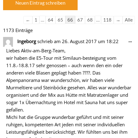
der
der
Gästebuchliste
Gästebuchliste
…
66
…
←
1
64
65
67
68
118
→
Alle
1173 Einträge
Di
…
Ingeborg
schrieb am
26. August 2017
um
18:22
Me
Liebes Aktiv-am-Berg-Team,
ein
wir haben die E5-Tour mit Similaun-besteigung vom
11.8.-18.8.17 sehr genossen – auch wenn den ein oder
anderen viele Blasen geplagt haben ????. Das
Alpenpanorama war wunderschön, wir haben viele
Murmeltiere und Steinböcke gesehen. Alles war wunderbar
organisiert und der Mix aus Hütte mit Matratzenlager und
sogar 1x Übernachtung im Hotel mit Sauna hat uns super
gefallen.
Michi hat die Gruppe wunderbar geführt und mit seiner
ruhigen, kompetenten Art jeden mit seiner individuellen
Leistungsfähigkeit berücksichtigt. Wir fühlten uns bei ihm