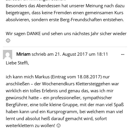
Besonders das Abendessen hat unserer Meinung nach dazu
beigetragen, dass keine Fremden einen gemeinsamen Kurs
absolvieren, sondern erste Berg-Freundschaften entstehen.
Wir sagen DANKE und sehen uns nächstes Jahr sicher wieder
🙂
Di
…
Miriam
schrieb am
21. August 2017
um
18:11
Me
Liebe Steffi,
ein
ich kann mich Markus (Eintrag vom 18.08.2017) nur
anschließen – der Wochenendkurs Klettersteiggehen war
wirklich ein tolles Erlebnis und genau das, was ich mir
gewünscht hatte – ein professioneller, sympathischer
Bergführer, eine tolle kleine Gruppe, mit der man viel Spaß
haben kann und ein Kursprogramm, bei welchem man viel
lernt und absolut heiß darauf gemacht wird, sofort
weiterklettern zu wollen! 🙂