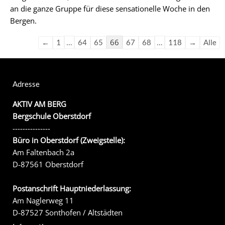
an die ganze Gruppe für diese sensationelle Woche in den
Bergen.
…
66
…
←
1
64
65
67
68
118
→
Alle
Adresse
AKTIV AM BERG
Bergschule Oberstdorf
---------------
Büro in Oberstdorf (Zweigstelle):
Am Faltenbach 2a
D-87561 Oberstdorf
Postanschrift Hauptniederlassung:
Am Naglerweg 11
D-87527 Sonthofen / Altstädten