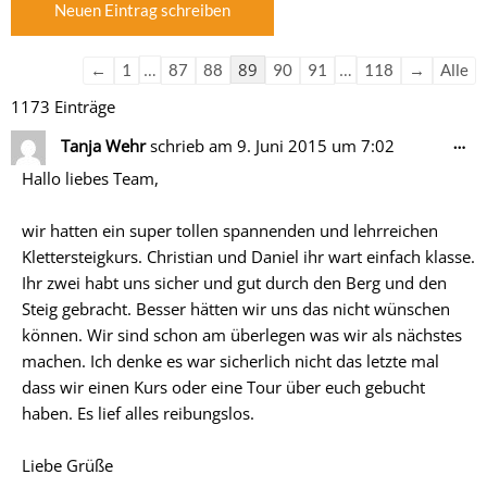
der
der
Gästebuchliste
Gästebuchliste
…
89
…
←
1
87
88
90
91
118
→
Alle
1173 Einträge
Di
…
Tanja Wehr
schrieb am
9. Juni 2015
um
7:02
Me
Hallo liebes Team,
ein
wir hatten ein super tollen spannenden und lehrreichen
Klettersteigkurs. Christian und Daniel ihr wart einfach klasse.
Ihr zwei habt uns sicher und gut durch den Berg und den
Steig gebracht. Besser hätten wir uns das nicht wünschen
können. Wir sind schon am überlegen was wir als nächstes
machen. Ich denke es war sicherlich nicht das letzte mal
dass wir einen Kurs oder eine Tour über euch gebucht
haben. Es lief alles reibungslos.
Liebe Grüße