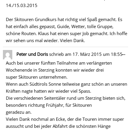
14./15.03.2015
Der Skitouren Grundkurs hat richtig viel Spaß gemacht. Es
hat einfach alles gepasst, Guide, Wetter, tolle Gruppe,
schöne Routen. Klaus hat einen super Job gemacht. Ich hoffe
wir sehen uns mal wieder. Vielen Dank.
Di
…
Peter und Doris
schrieb am
17. März 2015
um
18:55
Me
Auch bei unserer fünften Teilnahme am verlängerten
ein
Wochenende in Sterzing konnten wir wieder drei
super Skitouren unternehmen.
Wenn auch Südtirols Sonne teilweise ganz schön an unseren
Kräften nagte hatten wir wieder viel Spass.
Die verschiedenen Seitentäler rund um Sterzing bieten sich,
besonders richtung Frühjahr, für Skitouren
geradezu an.
Vielen Dank nochmal an Ecke, der die Touren immer super
aussucht und bei jeder Abfahrt die schönsten Hänge