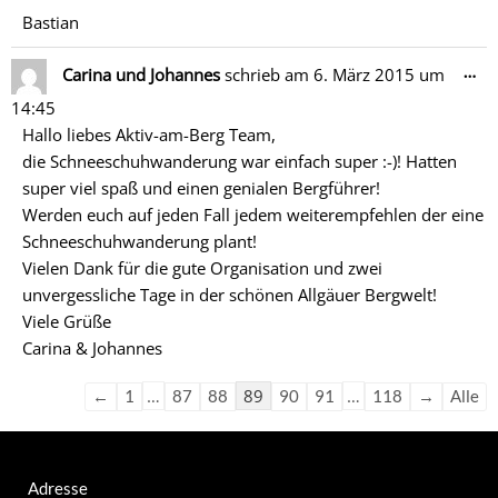
Bastian
Di
…
Carina und Johannes
schrieb am
6. März 2015
um
Me
14:45
ein
Hallo liebes Aktiv-am-Berg Team,
die Schneeschuhwanderung war einfach super :-)! Hatten
super viel spaß und einen genialen Bergführer!
Werden euch auf jeden Fall jedem weiterempfehlen der eine
Schneeschuhwanderung plant!
Vielen Dank für die gute Organisation und zwei
unvergessliche Tage in der schönen Allgäuer Bergwelt!
Viele Grüße
Carina & Johannes
…
89
…
←
1
87
88
90
91
118
→
Alle
Adresse