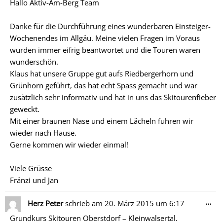
Hallo Aktiv-Am-Berg Team
ein
Danke für die Durchführung eines wunderbaren Einsteiger-
Wochenendes im Allgäu. Meine vielen Fragen im Voraus
wurden immer eifrig beantwortet und die Touren waren
wunderschön.
Klaus hat unsere Gruppe gut aufs Riedbergerhorn und
Grünhorn geführt, das hat echt Spass gemacht und war
zusätzlich sehr informativ und hat in uns das Skitourenfieber
geweckt.
Mit einer braunen Nase und einem Lächeln fuhren wir
wieder nach Hause.
Gerne kommen wir wieder einmal!
Viele Grüsse
Fränzi und Jan
Di
…
Herz Peter
schrieb am
20. März 2015
um
6:17
Me
Grundkurs Skitouren Oberstdorf – Kleinwalsertal,
ein