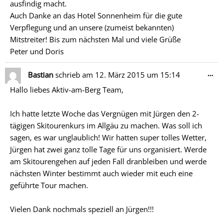
ausfindig macht.
Auch Danke an das Hotel Sonnenheim für die gute
Verpflegung und an unsere (zumeist bekannten)
Mitstreiter! Bis zum nächsten Mal und viele Grüße
Peter und Doris
Di
…
Bastian
schrieb am
12. März 2015
um
15:14
Me
Hallo liebes Aktiv-am-Berg Team,
ein
Ich hatte letzte Woche das Vergnügen mit Jürgen den 2-
tägigen Skitourenkurs im Allgäu zu machen. Was soll ich
sagen, es war unglaublich! Wir hatten super tolles Wetter,
Jürgen hat zwei ganz tolle Tage für uns organisiert. Werde
am Skitourengehen auf jeden Fall dranbleiben und werde
nächsten Winter bestimmt auch wieder mit euch eine
geführte Tour machen.
Vielen Dank nochmals speziell an Jürgen!!!