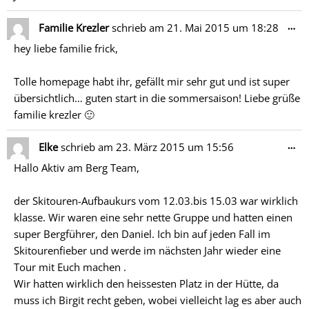
Di
…
Familie Krezler
schrieb am
21. Mai 2015
um
18:28
Me
hey liebe familie frick,
ein
Tolle homepage habt ihr, gefällt mir sehr gut und ist super
übersichtlich… guten start in die sommersaison! Liebe grüße
familie krezler 🙂
Di
…
Elke
schrieb am
23. März 2015
um
15:56
Me
Hallo Aktiv am Berg Team,
ein
der Skitouren-Aufbaukurs vom 12.03.bis 15.03 war wirklich
klasse. Wir waren eine sehr nette Gruppe und hatten einen
super Bergführer, den Daniel. Ich bin auf jeden Fall im
Skitourenfieber und werde im nächsten Jahr wieder eine
Tour mit Euch machen .
Wir hatten wirklich den heissesten Platz in der Hütte, da
muss ich Birgit recht geben, wobei vielleicht lag es aber auch