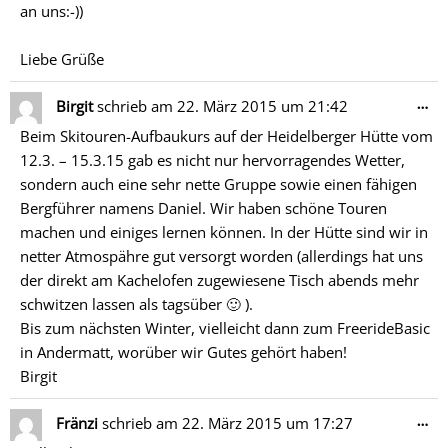
an uns:-))
Liebe Grüße
Di
…
Birgit
schrieb am
22. März 2015
um
21:42
Me
Beim Skitouren-Aufbaukurs auf der Heidelberger Hütte vom
ein
12.3. – 15.3.15 gab es nicht nur hervorragendes Wetter,
sondern auch eine sehr nette Gruppe sowie einen fähigen
Bergführer namens Daniel. Wir haben schöne Touren
machen und einiges lernen können. In der Hütte sind wir in
netter Atmospähre gut versorgt worden (allerdings hat uns
der direkt am Kachelofen zugewiesene Tisch abends mehr
schwitzen lassen als tagsüber 🙂 ).
Bis zum nächsten Winter, vielleicht dann zum FreerideBasic
in Andermatt, worüber wir Gutes gehört haben!
Birgit
Di
…
Fränzi
schrieb am
22. März 2015
um
17:27
Me