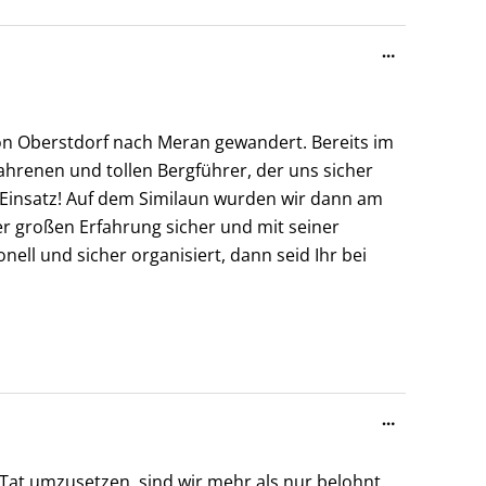
Diese
…
Metabox
ein-/ausble
von Oberstdorf nach Meran gewandert. Bereits im
ahrenen und tollen Bergführer, der uns sicher
en Einsatz! Auf dem Similaun wurden wir dann am
er großen Erfahrung sicher und mit seiner
nell und sicher organisiert, dann seid Ihr bei
Diese
…
Metabox
ein-/ausble
 Tat umzusetzen, sind wir mehr als nur belohnt