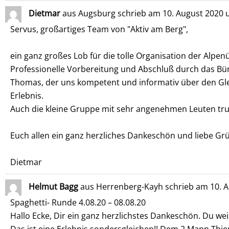
Dietmar
aus
Augsburg
schrieb am
10. August 2020
Servus, großartiges Team von "Aktiv am Berg",
ein ganz großes Lob für die tolle Organisation der Alp
Professionelle Vorbereitung und Abschluß durch das B
Thomas, der uns kompetent und informativ über den Glet
Erlebnis.
Auch die kleine Gruppe mit sehr angenehmen Leuten trug 
Euch allen ein ganz herzliches Dankeschön und liebe G
Dietmar
Helmut Bagg
aus
Herrenberg-Kayh
schrieb am
10. A
Spaghetti- Runde 4.08.20 – 08.08.20
Hallo Ecke, Dir ein ganz herzlichstes Dankeschön. Du wei
Das ist eine Erlebnis sondersgleichen!! Dem 2.Mann Thie