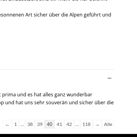
sonnenen Art sicher über die Alpen geführt und
Diese
…
Metabox
ein-/ausble
t prima und es hat alles ganz wunderbar
op und hat uns sehr souverän und sicher über die
…
40
…
←
1
38
39
41
42
118
→
Alle