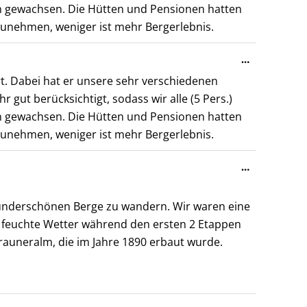
n gewachsen. Die Hütten und Pensionen hatten
tzunehmen, weniger ist mehr Bergerlebnis.
Diese
…
Metabox
hrt. Dabei hat er unsere sehr verschiedenen
ein-/ausble
gut berücksichtigt, sodass wir alle (5 Pers.)
n gewachsen. Die Hütten und Pensionen hatten
tzunehmen, weniger ist mehr Bergerlebnis.
Diese
…
Metabox
ein-/ausble
 wunderschönen Berge zu wandern. Wir waren eine
 feuchte Wetter während den ersten 2 Etappen
rauneralm, die im Jahre 1890 erbaut wurde.
Diese