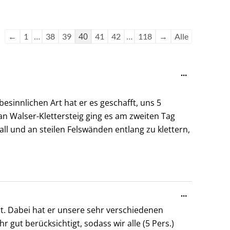
Navigation
Navigation
der
der
Gästebuchliste
Gästebuchliste
…
40
…
←
1
38
39
41
42
118
→
Alle
Diese
…
Metabox
ein-/ausble
esinnlichen Art hat er es geschafft, uns 5
an Walser-Klettersteig ging es am zweiten Tag
l und an steilen Felswänden entlang zu klettern,
Diese
…
Metabox
hrt. Dabei hat er unsere sehr verschiedenen
ein-/ausble
gut berücksichtigt, sodass wir alle (5 Pers.)