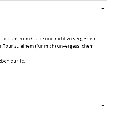
Diese
…
Metabox
ein-/ausble
n Udo unserem Guide und nicht zu vergessen
r Tour zu einem (für mich) unvergesslichem
eben durfte.
Diese
…
Metabox
ein-/ausble