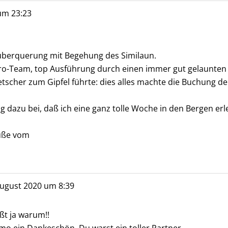
um
23:23
enüberquerung mit Begehung des Similaun.
üro-Team, top Ausführung durch einen immer gut gelaunte
scher zum Gipfel führte: dies alles machte die Buchung de
dazu bei, daß ich eine ganz tolle Woche in den Bergen erl
rüße vom
ugust 2020
um
8:39
ßt ja warum!!
mo ein Dankeschön, Du warst ein toller Partner.