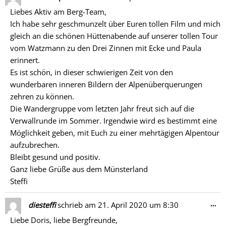
Me
Liebes Aktiv am Berg-Team,
ein
Ich habe sehr geschmunzelt über Euren tollen Film und mich
gleich an die schönen Hüttenabende auf unserer tollen Tour
vom Watzmann zu den Drei Zinnen mit Ecke und Paula
erinnert.
Es ist schön, in dieser schwierigen Zeit von den
wunderbaren inneren Bildern der Alpenüberquerungen
zehren zu können.
Die Wandergruppe vom letzten Jahr freut sich auf die
Verwallrunde im Sommer. Irgendwie wird es bestimmt eine
Möglichkeit geben, mit Euch zu einer mehrtägigen Alpentour
aufzubrechen.
Bleibt gesund und positiv.
Ganz liebe Grüße aus dem Münsterland
Steffi
Di
…
diesteffi
schrieb am
21. April 2020
um
8:30
Me
Liebe Doris, liebe Bergfreunde,
ein