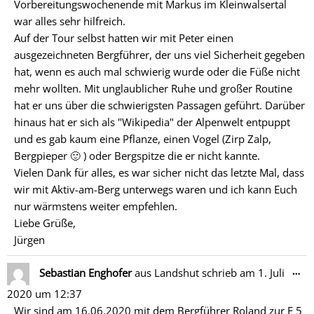
Vorbereitungswochenende mit Markus im Kleinwalsertal
war alles sehr hilfreich.
Auf der Tour selbst hatten wir mit Peter einen
ausgezeichneten Bergführer, der uns viel Sicherheit gegeben
hat, wenn es auch mal schwierig wurde oder die Füße nicht
mehr wollten. Mit unglaublicher Ruhe und großer Routine
hat er uns über die schwierigsten Passagen geführt. Darüber
hinaus hat er sich als "Wikipedia" der Alpenwelt entpuppt
und es gab kaum eine Pflanze, einen Vogel (Zirp Zalp,
Bergpieper 🙂 ) oder Bergspitze die er nicht kannte.
Vielen Dank für alles, es war sicher nicht das letzte Mal, dass
wir mit Aktiv-am-Berg unterwegs waren und ich kann Euch
nur wärmstens weiter empfehlen.
Liebe Grüße,
Jürgen
Di
…
Sebastian Enghofer
aus
Landshut
schrieb am
1. Juli
Me
2020
um
12:37
ein
Wir sind am 16.06.2020 mit dem Bergführer Roland zur E 5