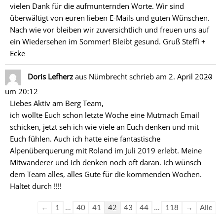
vielen Dank für die aufmunternden Worte. Wir sind
überwältigt von euren lieben E-Mails und guten Wünschen.
Nach wie vor bleiben wir zuversichtlich und freuen uns auf
ein Wiedersehen im Sommer! Bleibt gesund. Gruß Steffi +
Ecke
Di
…
Doris Lefherz
aus
Nümbrecht
schrieb am
2. April 2020
Me
um
20:12
ein
Liebes Aktiv am Berg Team,
ich wollte Euch schon letzte Woche eine Mutmach Email
schicken, jetzt seh ich wie viele an Euch denken und mit
Euch fühlen. Auch ich hatte eine fantastische
Alpenüberquerung mit Roland im Juli 2019 erlebt. Meine
Mitwanderer und ich denken noch oft daran. Ich wünsch
dem Team alles, alles Gute für die kommenden Wochen.
Haltet durch !!!!
…
42
…
←
1
40
41
43
44
118
→
Alle