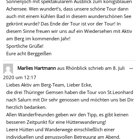
Sonnenjoch mit spektakulärem Ausblick zum königsblauen
Achensee. Wen wundert’s, dass unsere schöne Tour dann
auch mit einem kühlen Bad in diesem wunderschönen See
gekrönt wurde? Das Ende der Tour ist vor der Tour! In
diesem Sinne freuen wir uns auf ein Wiedersehen mit Aktiv
am Berg im kommenden Jahr!
Sportliche Grüße!
Eure acht Berggeißen
Di
…
Marlies Hartmann
aus
Rhönblick
schrieb am
8. Juli
Me
2020
um
12:17
ein
Liebes Aktiv am Berg-Team, Lieber Ecke,
die drei Thüringer Gemsen haben die Tour von St.Leonhard
nach Salurn mit Dir sehr genossen und möchten uns bei Dir
herzlich bedanken.
Allen Wanderfreunden geben wir den Tipp, es gibt keinen
besseren Zeitpunkt für eine Hüttenwanderung!
Leere Hütten und Wanderwege einschließlich einer
individuellen und genussvollen Betreuung am Abend.