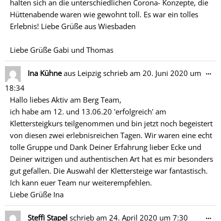
halten sich an die unterschiedlichen Corona- Konzepte, die
Hüttenabende waren wie gewohnt toll. Es war ein tolles
Erlebnis! Liebe Grüße aus Wiesbaden
Liebe Grüße Gabi und Thomas
Di
…
Ina Kühne
aus
Leipzig
schrieb am
20. Juni 2020
um
Me
18:34
ein
Hallo liebes Aktiv am Berg Team,
ich habe am 12. und 13.06.20 'erfolgreich' am
Klettersteigkurs teilgenommen und bin jetzt noch begeistert
von diesen zwei erlebnisreichen Tagen. Wir waren eine echt
tolle Gruppe und Dank Deiner Erfahrung lieber Ecke und
Deiner witzigen und authentischen Art hat es mir besonders
gut gefallen. Die Auswahl der Klettersteige war fantastisch.
Ich kann euer Team nur weiterempfehlen.
Liebe Grüße Ina
Di
…
Steffi Stapel
schrieb am
24. April 2020
um
7:30