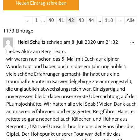
der
der
Gästebuchliste
Gästebuchliste
…
42
…
←
1
40
41
43
44
118
→
Alle
1173 Einträge
Di
…
Heidi Schultz
schrieb am
8. Juli 2020
um
21:32
Me
Liebes Aktiv am Berg-Team,
ein
wir waren nun schon das 5. Mal mit Euch auf alpiner
Wandertour und haben auch in diesem Jahr unglaublich
viele schöne Erfahrungen gemacht. Ihr habt uns eine
traumhafte Route im Karwendelgebirge zusammengestellt,
die unglaublich abwechslungsreich war. Einzigartig und
unvergessen bleibt dabei unsere erste Übernachtung auf der
PLumsjochhütte. Wir hatten alle viel Spaß ! Vielen Dank auch
an unseren erfahrenen und engagierten Bergführer Hans, er
rettete so ganz nebenbei auch Kälbchen und Hühner aus
Bergnot : ) ! Mit viel Umsicht brachte uns der Hans über die
Gipfel. Der Höhepunkt unserer Tour war definitiv das