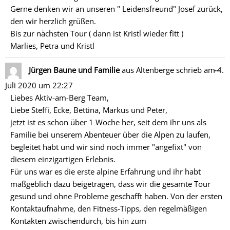
Gerne denken wir an unseren " Leidensfreund" Josef zurück,
den wir herzlich grüßen.
Bis zur nächsten Tour ( dann ist Kristl wieder fitt )
Marlies, Petra und Kristl
Di
…
Jürgen Baune und Familie
aus
Altenberge
schrieb am
4.
Me
Juli 2020
um
22:27
ein
Liebes Aktiv-am-Berg Team,
Liebe Steffi, Ecke, Bettina, Markus und Peter,
jetzt ist es schon über 1 Woche her, seit dem ihr uns als
Familie bei unserem Abenteuer über die Alpen zu laufen,
begleitet habt und wir sind noch immer "angefixt" von
diesem einzigartigen Erlebnis.
Für uns war es die erste alpine Erfahrung und ihr habt
maßgeblich dazu beigetragen, dass wir die gesamte Tour
gesund und ohne Probleme geschafft haben. Von der ersten
Kontaktaufnahme, den Fitness-Tipps, den regelmäßigen
Kontakten zwischendurch, bis hin zum