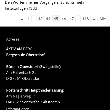
Den Worten meines Vorgängers ist nichts mehr
hinzuzufügen 🙃👍🏽
…
45
…
←
1
43
44
46
47
118
→
Alle
Adresse
AKTIV AM BERG
Bergschule Oberstdorf
---------------
Büro in Oberstdorf (Zweigstelle):
Am Faltenbach 2a
D-87561 Oberstdorf
Postanschrift Hauptniederlassung:
Am Naglerweg 11
D-87527 Sonthofen / Altstädten
Informationen