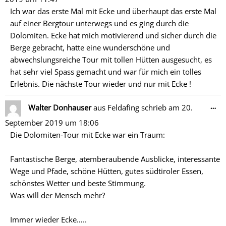
ein
Ich war das erste Mal mit Ecke und überhaupt das erste Mal
auf einer Bergtour unterwegs und es ging durch die
Dolomiten. Ecke hat mich motivierend und sicher durch die
Berge gebracht, hatte eine wunderschöne und
abwechslungsreiche Tour mit tollen Hütten ausgesucht, es
hat sehr viel Spass gemacht und war für mich ein tolles
Erlebnis. Die nächste Tour wieder und nur mit Ecke !
Di
…
Walter Donhauser
aus
Feldafing
schrieb am
20.
Me
September 2019
um
18:06
ein
Die Dolomiten-Tour mit Ecke war ein Traum:
Fantastische Berge, atemberaubende Ausblicke, interessante
Wege und Pfade, schöne Hütten, gutes südtiroler Essen,
schönstes Wetter und beste Stimmung.
Was will der Mensch mehr?
Immer wieder Ecke…..