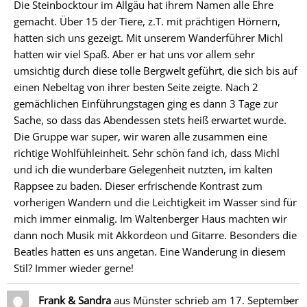
Die Steinbocktour im Allgäu hat ihrem Namen alle Ehre
gemacht. Über 15 der Tiere, z.T. mit prächtigen Hörnern,
hatten sich uns gezeigt. Mit unserem Wanderführer Michl
hatten wir viel Spaß. Aber er hat uns vor allem sehr
umsichtig durch diese tolle Bergwelt geführt, die sich bis auf
einen Nebeltag von ihrer besten Seite zeigte. Nach 2
gemächlichen Einführungstagen ging es dann 3 Tage zur
Sache, so dass das Abendessen stets heiß erwartet wurde.
Die Gruppe war super, wir waren alle zusammen eine
richtige Wohlfühleinheit. Sehr schön fand ich, dass Michl
und ich die wunderbare Gelegenheit nutzten, im kalten
Rappsee zu baden. Dieser erfrischende Kontrast zum
vorherigen Wandern und die Leichtigkeit im Wasser sind für
mich immer einmalig. Im Waltenberger Haus machten wir
dann noch Musik mit Akkordeon und Gitarre. Besonders die
Beatles hatten es uns angetan. Eine Wanderung in diesem
Stil? Immer wieder gerne!
Di
…
Frank & Sandra
aus
Münster
schrieb am
17. September