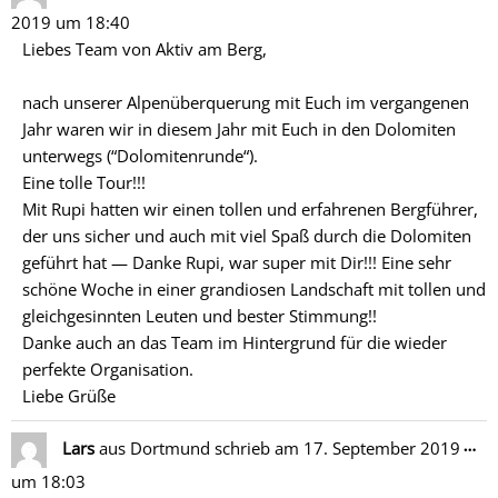
Me
2019
um
18:40
ein
Liebes Team von Aktiv am Berg,
nach unserer Alpenüberquerung mit Euch im vergangenen
Jahr waren wir in diesem Jahr mit Euch in den Dolomiten
unterwegs (“Dolomitenrunde“).
Eine tolle Tour!!!
Mit Rupi hatten wir einen tollen und erfahrenen Bergführer,
der uns sicher und auch mit viel Spaß durch die Dolomiten
geführt hat — Danke Rupi, war super mit Dir!!! Eine sehr
schöne Woche in einer grandiosen Landschaft mit tollen und
gleichgesinnten Leuten und bester Stimmung!!
Danke auch an das Team im Hintergrund für die wieder
perfekte Organisation.
Liebe Grüße
Di
…
Lars
aus
Dortmund
schrieb am
17. September 2019
Me
um
18:03
ein