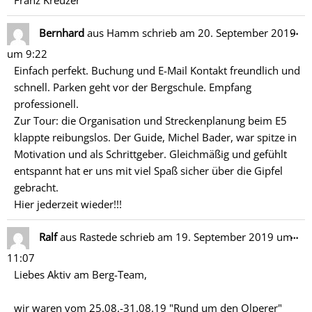
Franz Kreuzer
Di
…
Bernhard
aus
Hamm
schrieb am
20. September 2019
Me
um
9:22
ein
Einfach perfekt. Buchung und E-Mail Kontakt freundlich und
schnell. Parken geht vor der Bergschule. Empfang
professionell.
Zur Tour: die Organisation und Streckenplanung beim E5
klappte reibungslos. Der Guide, Michel Bader, war spitze in
Motivation und als Schrittgeber. Gleichmäßig und gefühlt
entspannt hat er uns mit viel Spaß sicher über die Gipfel
gebracht.
Hier jederzeit wieder!!!
Di
…
Ralf
aus
Rastede
schrieb am
19. September 2019
um
Me
11:07
ein
Liebes Aktiv am Berg-Team,
wir waren vom 25.08.-31.08.19 "Rund um den Olperer"