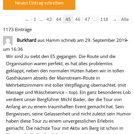
der
der
Gästebuchliste
Gästebuchliste
…
45
…
←
1
43
44
46
47
118
→
Alle
1173 Einträge
Di
…
Burkhard
aus
Hamm
schrieb am
29. September 2019
Me
um
16:36
ein
Wir sind zu siebt den E5 gegangen. Die Route und die
Organisation waren perfekt, es hat alles problemlos
geklappt, neben den normalen Hütten haben wir in tollen
Gasthäusern abseits der Mainstream-Route in
Mehrbettzimmern mit toller Verpflegung übernachtet. (mit
Massage und Wäscheservice – top). Ein ganz besonderes Lob
verdient unser Bergführer Michl Bader, der die Tour von
Anfang an zu einem traumhaften Event gemacht hat. Sein
Bergwissen, seine Gelassenheit und nicht zuletzt sein Humor
haben diese Tour zu einem unvergesslichen Erlebnis
gemacht. Die nächste Tour mit Aktiv am Berg ist schon in