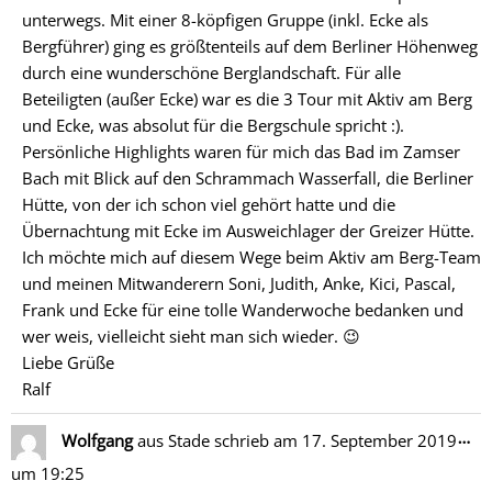
unterwegs. Mit einer 8-köpfigen Gruppe (inkl. Ecke als
Bergführer) ging es größtenteils auf dem Berliner Höhenweg
durch eine wunderschöne Berglandschaft. Für alle
Beteiligten (außer Ecke) war es die 3 Tour mit Aktiv am Berg
und Ecke, was absolut für die Bergschule spricht :).
Persönliche Highlights waren für mich das Bad im Zamser
Bach mit Blick auf den Schrammach Wasserfall, die Berliner
Hütte, von der ich schon viel gehört hatte und die
Übernachtung mit Ecke im Ausweichlager der Greizer Hütte.
Ich möchte mich auf diesem Wege beim Aktiv am Berg-Team
und meinen Mitwanderern Soni, Judith, Anke, Kici, Pascal,
Frank und Ecke für eine tolle Wanderwoche bedanken und
wer weis, vielleicht sieht man sich wieder. 😉
Liebe Grüße
Ralf
Di
…
Wolfgang
aus
Stade
schrieb am
17. September 2019
Me
um
19:25
ein