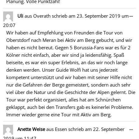
Planung. Volle Punktzahl!
Di
…
Uli
aus
Overath
schrieb am
23. September 2019
um
Me
20:07
ein
Wir haben auf Empfehlung von Freunden die Tour von
Oberstdorf nach Meran bei Aktiv am Berg gebucht, und wir
haben es nicht bereut. Gegen 5 Borussia-Fans war es für 2
Kölner nicht einfach, aber wir sind ja leidensfähig. Spaß
beiseite, es war ein super Erlebnis, an das wir noch lange
denken werden. Unser Guide Wolfi hat uns jederzeit
kompetent unterstützt und wir haben mit seiner Hilfe nicht
nur die Gefahren der Berge gemeistert, sondern auch sehr
viel über die Natur und die Geschichte der Alpen gelernt. Die
Tour war perfekt organisiert, alles hat am Schnürchen
geklappt, auch bei den Transfers gab es keinerlei Probleme.
Immer wieder gerne eine Tour mit Aktiv am Berg.
Di
…
Anette Weise
aus
Essen
schrieb am
22. September
Me
2019
um
11:47