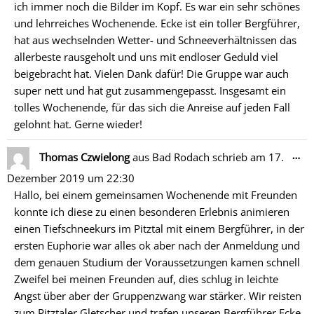
ich immer noch die Bilder im Kopf. Es war ein sehr schönes
und lehrreiches Wochenende. Ecke ist ein toller Bergführer,
hat aus wechselnden Wetter- und Schneeverhältnissen das
allerbeste rausgeholt und uns mit endloser Geduld viel
beigebracht hat. Vielen Dank dafür! Die Gruppe war auch
super nett und hat gut zusammengepasst. Insgesamt ein
tolles Wochenende, für das sich die Anreise auf jeden Fall
gelohnt hat. Gerne wieder!
Di
…
Thomas Czwielong
aus
Bad Rodach
schrieb am
17.
Me
Dezember 2019
um
22:30
ein
Hallo, bei einem gemeinsamen Wochenende mit Freunden
konnte ich diese zu einen besonderen Erlebnis animieren
einen Tiefschneekurs im Pitztal mit einem Bergführer, in der
ersten Euphorie war alles ok aber nach der Anmeldung und
dem genauen Studium der Voraussetzungen kamen schnell
Zweifel bei meinen Freunden auf, dies schlug in leichte
Angst über aber der Gruppenzwang war stärker. Wir reisten
zum Pitztaler Gletscher und trafen unseren Bergführer Ecke