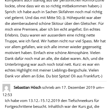
kompetent auch ständig aus der persönlichen Komfortzone
lockte, ohne dass wir es so richtig mitbekommen haben;-)
Sprich: ich habe auch in Sachen Skifahren noch mal richtig
viel gelernt. Und das mit Mitte 50;-)). Höhepunkt war aber
die atemberaubend schöne Skitour über den Gletscher. Für
mich eine Premiere, aber ich bin echt angefixt. Ein echtes
Erlebnis. Dazu waren wir ausserdem eine richtig nette
Truppe, wie ich fand. Wir hatten nicht nur viel Spass. Mir hat
vor allem gefallen, wie sich alle immer wieder gegenseitig
motiviert haben. Einfach eine schöne Atmosphäre. Vielen
Dank dafür noch mal an alle, die dabei waren. Ach, und die
Unterbringung war auch noch total nett. Kurz: es war ein
echtes Highlight mit meiner Lieblings-Bergschule. Vielen
Dank vor allem an Ecke. Du bist Spitze! Oli aus Frankfurt;-)
Di
…
Sebastian Hösch
schrieb am
17. Dezember 2019
um
Me
12:53
ein
Ich habe vom 13.12.-15.12.2019 den Tiefschneekurs für
Fortgeschrittene besucht. Inhaltlich war der Kurs gut, die