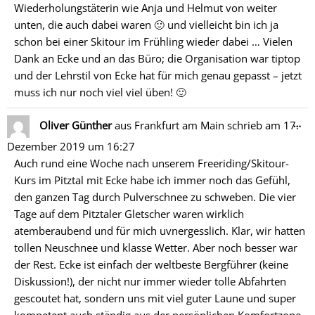
Wiederholungstäterin wie Anja und Helmut von weiter
unten, die auch dabei waren 🙂 und vielleicht bin ich ja
schon bei einer Skitour im Frühling wieder dabei … Vielen
Dank an Ecke und an das Büro; die Organisation war tiptop
und der Lehrstil von Ecke hat für mich genau gepasst – jetzt
muss ich nur noch viel viel üben! 🙂
Di
…
Oliver Günther
aus
Frankfurt am Main
schrieb am
17.
Me
Dezember 2019
um
16:27
ein
Auch rund eine Woche nach unserem Freeriding/Skitour-
Kurs im Pitztal mit Ecke habe ich immer noch das Gefühl,
den ganzen Tag durch Pulverschnee zu schweben. Die vier
Tage auf dem Pitztaler Gletscher waren wirklich
atemberaubend und für mich uvnergesslich. Klar, wir hatten
tollen Neuschnee und klasse Wetter. Aber noch besser war
der Rest. Ecke ist einfach der weltbeste Bergführer (keine
Diskussion!), der nicht nur immer wieder tolle Abfahrten
gescoutet hat, sondern uns mit viel guter Laune und super