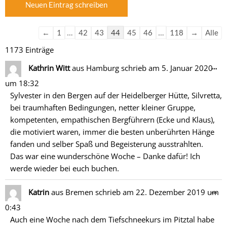
der
der
Gästebuchliste
Gästebuchliste
…
44
…
←
1
42
43
45
46
118
→
Alle
1173 Einträge
Di
…
Kathrin Witt
aus
Hamburg
schrieb am
5. Januar 2020
Me
um
18:32
ein
Sylvester in den Bergen auf der Heidelberger Hütte, Silvretta,
bei traumhaften Bedingungen, netter kleiner Gruppe,
kompetenten, empathischen Bergführern (Ecke und Klaus),
die motiviert waren, immer die besten unberührten Hänge
fanden und selber Spaß und Begeisterung ausstrahlten.
Das war eine wunderschöne Woche – Danke dafür! Ich
werde wieder bei euch buchen.
Di
…
Katrin
aus
Bremen
schrieb am
22. Dezember 2019
um
Me
0:43
ein
Auch eine Woche nach dem Tiefschneekurs im Pitztal habe