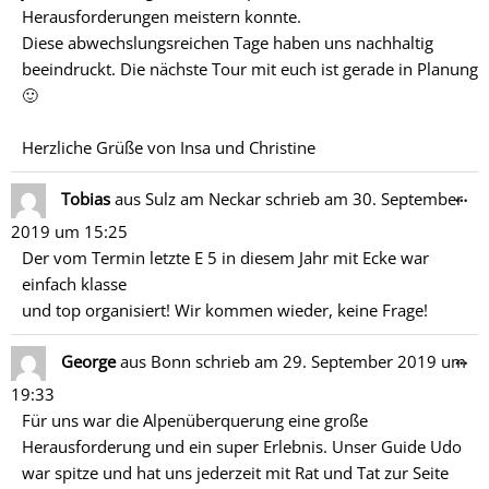
Herausforderungen meistern konnte.
Diese abwechslungsreichen Tage haben uns nachhaltig
beeindruckt. Die nächste Tour mit euch ist gerade in Planung
🙂
Herzliche Grüße von Insa und Christine
Di
…
Tobias
aus
Sulz am Neckar
schrieb am
30. September
Me
2019
um
15:25
ein
Der vom Termin letzte E 5 in diesem Jahr mit Ecke war
einfach klasse
und top organisiert! Wir kommen wieder, keine Frage!
Di
…
George
aus
Bonn
schrieb am
29. September 2019
um
Me
19:33
ein
Für uns war die Alpenüberquerung eine große
Herausforderung und ein super Erlebnis. Unser Guide Udo
war spitze und hat uns jederzeit mit Rat und Tat zur Seite