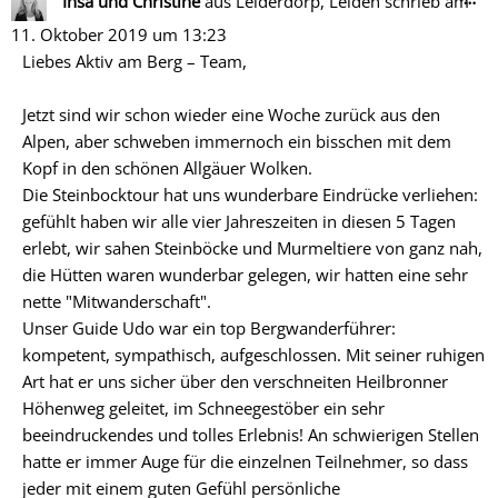
Insa und Christine
aus
Leiderdorp, Leiden
schrieb am
Me
11. Oktober 2019
um
13:23
ein
Liebes Aktiv am Berg – Team,
Jetzt sind wir schon wieder eine Woche zurück aus den
Alpen, aber schweben immernoch ein bisschen mit dem
Kopf in den schönen Allgäuer Wolken.
Die Steinbocktour hat uns wunderbare Eindrücke verliehen:
gefühlt haben wir alle vier Jahreszeiten in diesen 5 Tagen
erlebt, wir sahen Steinböcke und Murmeltiere von ganz nah,
die Hütten waren wunderbar gelegen, wir hatten eine sehr
nette "Mitwanderschaft".
Unser Guide Udo war ein top Bergwanderführer:
kompetent, sympathisch, aufgeschlossen. Mit seiner ruhigen
Art hat er uns sicher über den verschneiten Heilbronner
Höhenweg geleitet, im Schneegestöber ein sehr
beeindruckendes und tolles Erlebnis! An schwierigen Stellen
hatte er immer Auge für die einzelnen Teilnehmer, so dass
jeder mit einem guten Gefühl persönliche