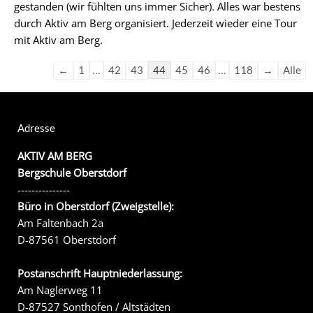
gestanden (wir fühlten uns immer Sicher). Alles war bestens
durch Aktiv am Berg organisiert. Jederzeit wieder eine Tour
mit Aktiv am Berg.
…
44
…
←
1
42
43
45
46
118
→
Alle
Adresse
AKTIV AM BERG
Bergschule Oberstdorf
---------------
Büro in Oberstdorf (Zweigstelle):
Am Faltenbach 2a
D-87561 Oberstdorf
Postanschrift Hauptniederlassung:
Am Naglerweg 11
D-87527 Sonthofen / Altstädten