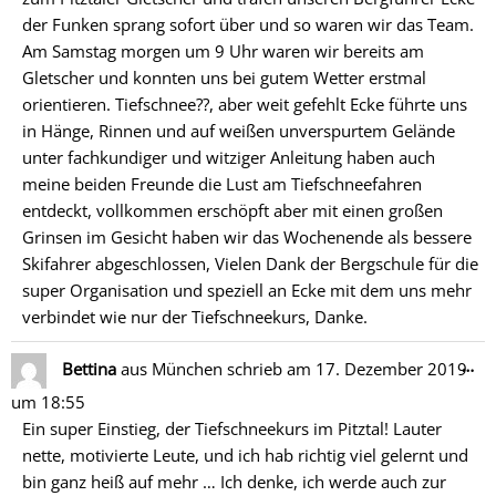
der Funken sprang sofort über und so waren wir das Team.
Am Samstag morgen um 9 Uhr waren wir bereits am
Gletscher und konnten uns bei gutem Wetter erstmal
orientieren. Tiefschnee??, aber weit gefehlt Ecke führte uns
in Hänge, Rinnen und auf weißen unverspurtem Gelände
unter fachkundiger und witziger Anleitung haben auch
meine beiden Freunde die Lust am Tiefschneefahren
entdeckt, vollkommen erschöpft aber mit einen großen
Grinsen im Gesicht haben wir das Wochenende als bessere
Skifahrer abgeschlossen, Vielen Dank der Bergschule für die
super Organisation und speziell an Ecke mit dem uns mehr
verbindet wie nur der Tiefschneekurs, Danke.
Di
…
Bettina
aus
München
schrieb am
17. Dezember 2019
Me
um
18:55
ein
Ein super Einstieg, der Tiefschneekurs im Pitztal! Lauter
nette, motivierte Leute, und ich hab richtig viel gelernt und
bin ganz heiß auf mehr … Ich denke, ich werde auch zur