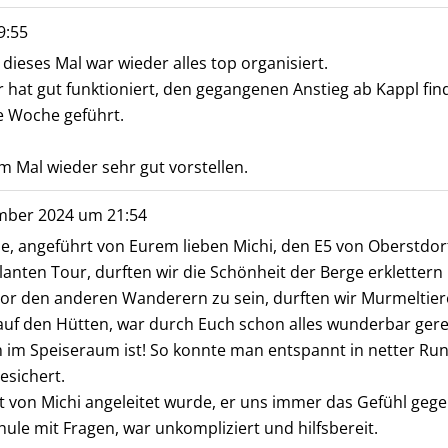
9:55
ieses Mal war wieder alles top organisiert.
 hat gut funktioniert, den gegangenen Anstieg ab Kappl fin
e Woche geführt.
m Mal wieder sehr gut vorstellen.
mber 2024
um
21:54
ppe, angeführt von Eurem lieben Michi, den E5 von Oberstd
lanten Tour, durften wir die Schönheit der Berge erklette
or den anderen Wanderern zu sein, durften wir Murmeltie
uf den Hütten, war durch Euch schon alles wunderbar gerege
 im Speiseraum ist! So konnte man entspannt in netter Ru
esichert.
rt von Michi angeleitet wurde, er uns immer das Gefühl gege
ule mit Fragen, war unkompliziert und hilfsbereit.