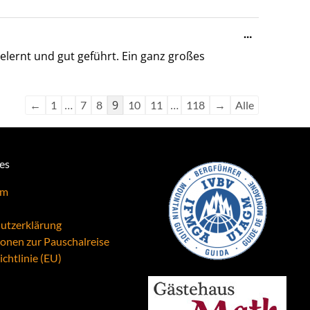
Diese
…
Metabox
lernt und gut geführt. Ein ganz großes
ein-/ausble
…
9
…
←
1
7
8
10
11
118
→
Alle
hes
um
utzerklärung
ionen zur Pauschalreise
chtlinie (EU)