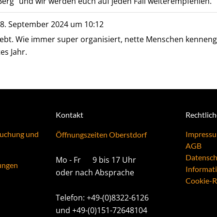
m Berg" und wir werden euch auf jeden Fall weiterempfehlen.
8. September 2024
um
10:12
bt. Wie immer super organisiert, nette Menschen kennenge
s Jahr.
Kontakt
Rechtlic
Buchung und
Impress
Öffnungszeiten Oberstdorf
AGB
Datensch
Mo - Fr 9 bis 17 Uhr
ungen
Informat
oder nach Absprache
Cookie-Ri
Telefon: +49-(0)8322-6126
und +49-(0)151-72648104