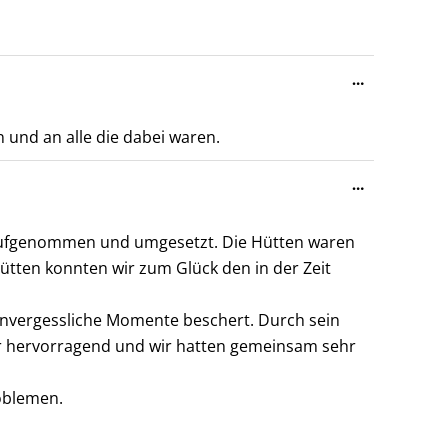
Diese
…
Metabox
ein-/ausble
 und an alle die dabei waren.
Diese
…
Metabox
ein-/ausble
 aufgenommen und umgesetzt. Die Hütten waren
ütten konnten wir zum Glück den in der Zeit
nvergessliche Momente beschert. Durch sein
r hervorragend und wir hatten gemeinsam sehr
oblemen.