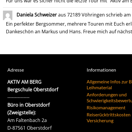
Für uns war es sicher nicht die letzte Tour mit "Aktiv a
Daniela Schweizer
aus
72189 Vöhringen
schrieb am
Ein perfekter Bergsommer, mehrere Touren mit Euch erle
Dankeschön an Markus und Hans. Freue mich auf nächste
Adresse
Informationen
AKTIV AM BERG
Allgemeine Infos zur 
Leihmaterial
Bergschule Oberstdorf
Anforderungen und
---------------
Schwierigkeitsbewert
Büro in Oberstdorf
Risikomanagement
(Zweigstelle):
Reiserücktrittskosten
Am Faltenbach 2a
Versicherung
D-87561 Oberstdorf