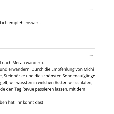
Diese
…
Metabox
ein-/ausble
d ich empfehlenswert.
Diese
…
Metabox
orf nach Meran wandern.
ein-/ausble
rn und erwandern. Durch die Empfehlung von Michi
re, Steinböcke und die schönsten Sonnenaufgänge
lt, wir wussten in welchen Betten wir schlafen,
nde den Tag Revue passieren lassen, mit dem
ben hat, ihr könnt das!