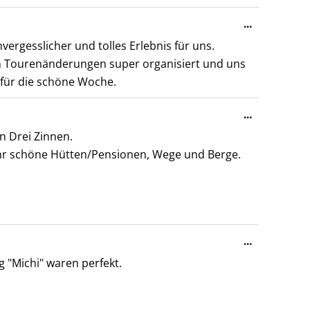
Diese
…
Metabox
rgesslicher und tolles Erlebnis für uns.
ein-/ausble
en Tourenänderungen super organisiert und uns
 für die schöne Woche.
Diese
…
Metabox
 Drei Zinnen.
ein-/ausble
ehr schöne Hütten/Pensionen, Wege und Berge.
Diese
…
Metabox
 "Michi" waren perfekt.
ein-/ausble