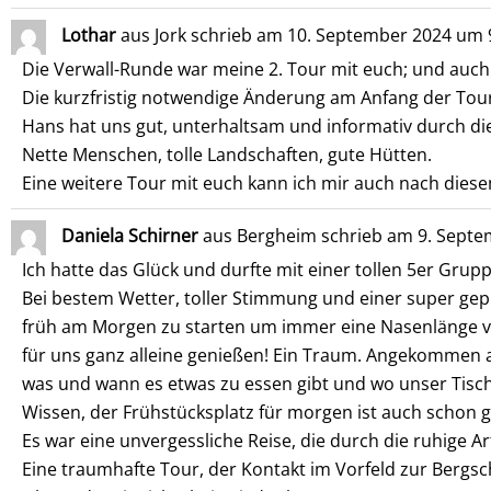
Lothar
aus
Jork
schrieb am
10. September 2024
um
Die Verwall-Runde war meine 2. Tour mit euch; und auch d
Die kurzfristig notwendige Änderung am Anfang der Tour
Hans hat uns gut, unterhaltsam und informativ durch di
Nette Menschen, tolle Landschaften, gute Hütten.
Eine weitere Tour mit euch kann ich mir auch nach diese
Daniela Schirner
aus
Bergheim
schrieb am
9. Septe
Ich hatte das Glück und durfte mit einer tollen 5er Gru
Bei bestem Wetter, toller Stimmung und einer super gep
früh am Morgen zu starten um immer eine Nasenlänge v
für uns ganz alleine genießen! Ein Traum. Angekommen a
was und wann es etwas zu essen gibt und wo unser Tisch
Wissen, der Frühstücksplatz für morgen ist auch schon g
Es war eine unvergessliche Reise, die durch die ruhige A
Eine traumhafte Tour, der Kontakt im Vorfeld zur Bergsch