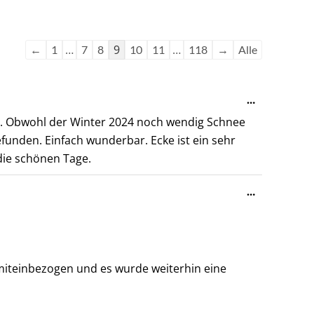
Navigation
Navigation
der
der
Gästebuchliste
Gästebuchliste
…
9
…
←
1
7
8
10
11
118
→
Alle
Diese
…
Metabox
sse. Obwohl der Winter 2024 noch wendig Schnee
ein-/ausble
funden. Einfach wunderbar. Ecke ist ein sehr
 die schönen Tage.
Diese
…
Metabox
ein-/ausble
miteinbezogen und es wurde weiterhin eine