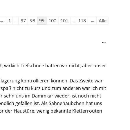
Navigation
Navigation
der
der
Gästebuchliste
Gästebuchliste
…
99
…
←
1
97
98
100
101
118
→
Alle
Diese
…
Metabox
ein-/ausble
, wirkich Tiefschnee hatten wir nicht, aber unser
rlagerung kontrollieren können. Das Zweite war
rspaß nicht zu kurz und zum anderen war ich mit
 wir sehn uns im Dammkar wieder, ist noch nicht
endlich gefallen ist. Als Sahnehäubchen hat uns
or der Haustüre, wenig bekannte Kletterrouten