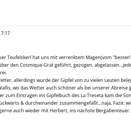
7:17
ser Teufelskerl hat uns mit verrenktem Magen(vom "besten
ber den Cosmique-Grat geführt, gezogen, abgelassen…jeden
rei.
ter, allerdings wurde der Gipfel von zu vielen Leuten bele
Wallis, wo das Wetter auch schöner als bei unserer Abreise 
r zum Eintragen ins Gipfelbuch des La Treseta kam die Son
e rückwärts & durcheinander zusammengefaßt…naja, Fazit: wi
gerne auch wieder mit Herbert, ins nächste Bergabenteuer.