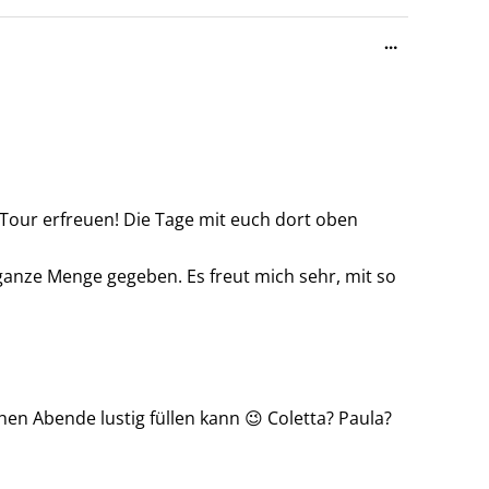
Diese
…
Metabox
ein-/ausble
Tour erfreuen! Die Tage mit euch dort oben
ganze Menge gegeben. Es freut mich sehr, mit so
en Abende lustig füllen kann 😉 Coletta? Paula?