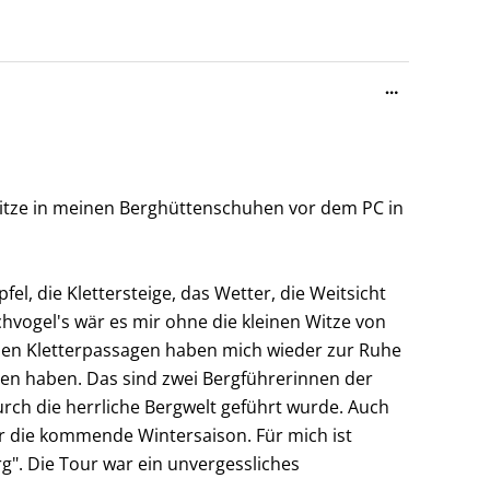
Diese
…
Metabox
ein-/ausble
 sitze in meinen Berghüttenschuhen vor dem PC in
l, die Klettersteige, das Wetter, die Weitsicht
vogel's wär es mir ohne die kleinen Witze von
ilen Kletterpassagen haben mich wieder zur Ruhe
ten haben. Das sind zwei Bergführerinnen der
rch die herrliche Bergwelt geführt wurde. Auch
für die kommende Wintersaison. Für mich ist
g". Die Tour war ein unvergessliches