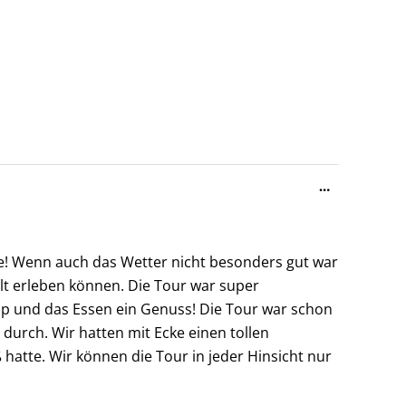
Diese
…
Metabox
ein-/ausble
pe! Wenn auch das Wetter nicht besonders gut war
t erleben können. Die Tour war super
 top und das Essen ein Genuss! Die Tour war schon
durch. Wir hatten mit Ecke einen tollen
 hatte. Wir können die Tour in jeder Hinsicht nur