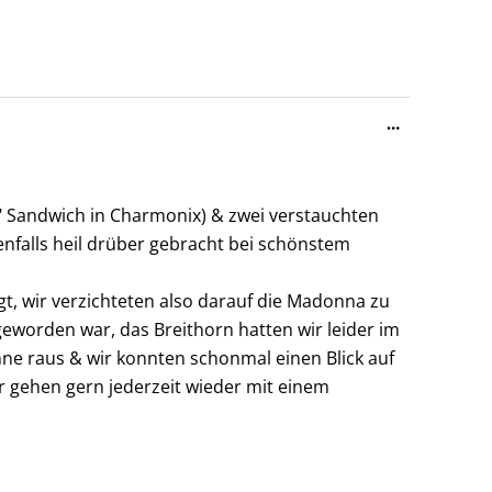
Diese
…
Metabox
ein-/ausble
" Sandwich in Charmonix) & zwei verstauchten
falls heil drüber gebracht bei schönstem
gt, wir verzichteten also darauf die Madonna zu
geworden war, das Breithorn hatten wir leider im
ne raus & wir konnten schonmal einen Blick auf
r gehen gern jederzeit wieder mit einem