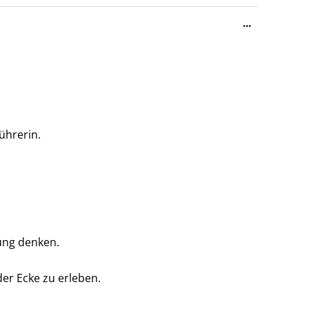
Diese
…
Metabox
ein-/ausble
ührerin.
ung denken.
er Ecke zu erleben.